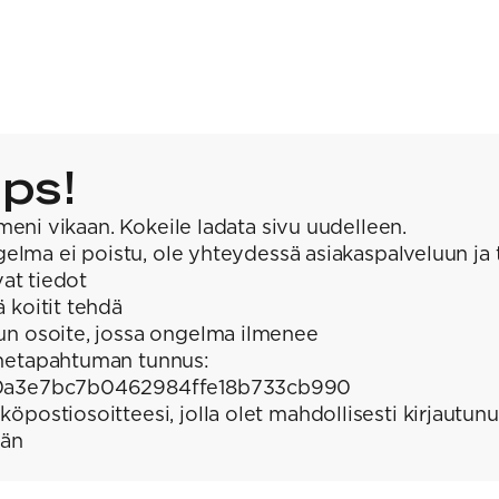
ps!
meni vikaan. Kokeile ladata sivu uudelleen.
elma ei poistu, ole yhteydessä asiakaspalveluun ja 
at tiedot
ä koitit tehdä
un osoite, jossa ongelma ilmenee
hetapahtuman tunnus:
0a3e7bc7b0462984ffe18b733cb990
köpostiosoitteesi, jolla olet mahdollisesti kirjautunu
ään