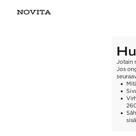
Hu
Jotain 
Jos ong
seuraav
Mit
Siv
Vir
26
Säh
sis