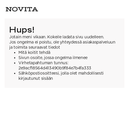
Hups!
Jotain meni vikaan. Kokeile ladata sivu uudelleen.
Jos ongelma ei poistu, ole yhteydessä asiakaspalveluun
ja toimita seuraavat tiedot
Mitä koitit tehdä
Sivun osoite, jossa ongelma ilmenee
Virhetapahtuman tunnus:
2e9acf18564d413490b9f84e7b4fa333
Sähköpostiosoitteesi, jolla olet mahdollisesti
kirjautunut sisään