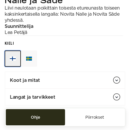
Nalle ja Säde
Liivi neulotaan poikittain toisesta etureunasta toiseen
kaksinkertaisella langalla: Novita Nalle ja Novita Säde
yhdessä.
Suunnittelija
Lea
Petäjä
KIELI
Koot ja mitat
Langat ja tarvikkeet
Ohje
Piirrokset