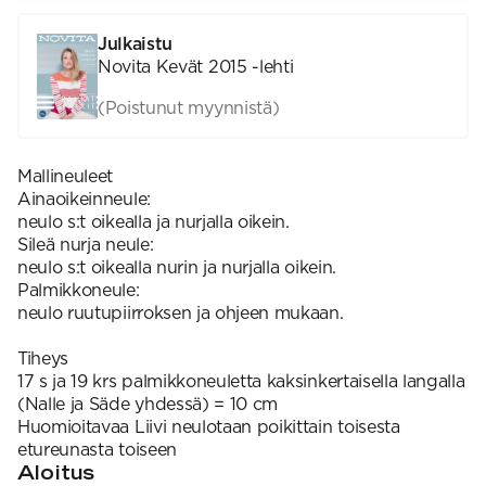
Julkaistu
Novita Kevät 2015 -lehti
(Poistunut myynnistä)
Mallineuleet
Ainaoikeinneule:
neulo s:t oikealla ja nurjalla oikein.
Sileä nurja neule:
neulo s:t oikealla nurin ja nurjalla oikein.
Palmikkoneule:
neulo ruutupiirroksen ja ohjeen mukaan.
Tiheys
17 s ja 19 krs palmikkoneuletta kaksinkertaisella langalla
(Nalle ja Säde yhdessä) = 10 cm
Huomioitavaa Liivi neulotaan poikittain toisesta
etureunasta toiseen
Aloitus