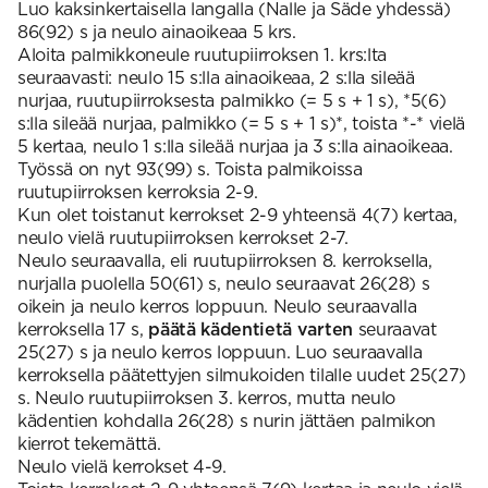
Luo kaksinkertaisella langalla (Nalle ja Säde yhdessä)
86(92) s ja neulo ainaoikeaa 5 krs.
Aloita palmikkoneule ruutupiirroksen 1. krs:lta
seuraavasti: neulo 15 s:lla ainaoikeaa, 2 s:lla sileää
nurjaa, ruutupiirroksesta palmikko (= 5 s + 1 s), *5(6)
s:lla sileää nurjaa, palmikko (= 5 s + 1 s)*, toista *-* vielä
5 kertaa, neulo 1 s:lla sileää nurjaa ja 3 s:lla ainaoikeaa.
Työssä on nyt 93(99) s. Toista palmikoissa
ruutupiirroksen kerroksia 2-9.
Kun olet toistanut kerrokset 2-9 yhteensä 4(7) kertaa,
neulo vielä ruutupiirroksen kerrokset 2-7.
Neulo seuraavalla, eli ruutupiirroksen 8. kerroksella,
nurjalla puolella 50(61) s, neulo seuraavat 26(28) s
oikein ja neulo kerros loppuun. Neulo seuraavalla
kerroksella 17 s,
päätä kädentietä varten
seuraavat
25(27) s ja neulo kerros loppuun. Luo seuraavalla
kerroksella päätettyjen silmukoiden tilalle uudet 25(27)
s. Neulo ruutupiirroksen 3. kerros, mutta neulo
kädentien kohdalla 26(28) s nurin jättäen palmikon
kierrot tekemättä.
Neulo vielä kerrokset 4-9.