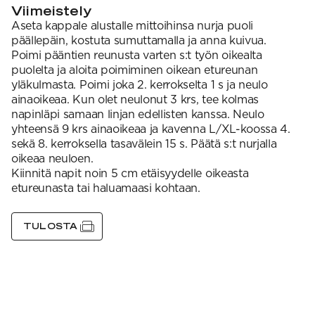
Viimeistely
Aseta kappale alustalle mittoihinsa nurja puoli
päällepäin, kostuta sumuttamalla ja anna kuivua.
Poimi pääntien reunusta varten s:t työn oikealta
puolelta ja aloita poimiminen oikean etureunan
yläkulmasta. Poimi joka 2. kerrokselta 1 s ja neulo
ainaoikeaa. Kun olet neulonut 3 krs, tee kolmas
napinläpi samaan linjan edellisten kanssa. Neulo
yhteensä 9 krs ainaoikeaa ja kavenna L/XL-koossa 4.
sekä 8. kerroksella tasavälein 15 s. Päätä s:t nurjalla
oikeaa neuloen.
Kiinnitä napit noin 5 cm etäisyydelle oikeasta
etureunasta tai haluamaasi kohtaan.
TULOSTA