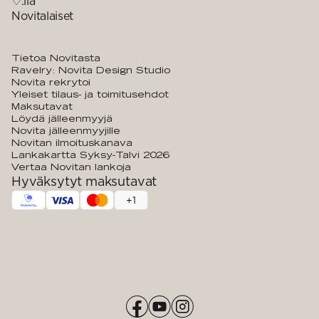
♡:llä
Novitalaiset
Tietoa Novitasta
Ravelry: Novita Design Studio
Novita rekrytoi
Yleiset tilaus- ja toimitusehdot
Maksutavat
Löydä jälleenmyyjä
Novita jälleenmyyjille
Novitan ilmoituskanava
Lankakartta Syksy-Talvi 2026
Vertaa Novitan lankoja
Hyväksytyt maksutavat
+
1