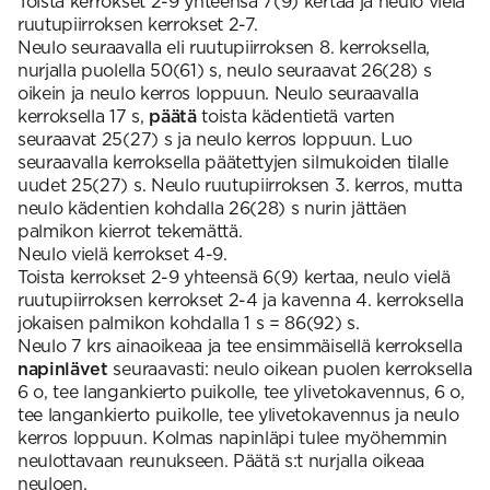
Toista kerrokset 2-9 yhteensä 7(9) kertaa ja neulo vielä
ruutupiirroksen kerrokset 2-7.
Neulo seuraavalla eli ruutupiirroksen 8. kerroksella,
nurjalla puolella 50(61) s, neulo seuraavat 26(28) s
oikein ja neulo kerros loppuun. Neulo seuraavalla
kerroksella 17 s,
päätä
toista kädentietä varten
seuraavat 25(27) s ja neulo kerros loppuun. Luo
seuraavalla kerroksella päätettyjen silmukoiden tilalle
uudet 25(27) s. Neulo ruutupiirroksen 3. kerros, mutta
neulo kädentien kohdalla 26(28) s nurin jättäen
palmikon kierrot tekemättä.
Neulo vielä kerrokset 4-9.
Toista kerrokset 2-9 yhteensä 6(9) kertaa, neulo vielä
ruutupiirroksen kerrokset 2-4 ja kavenna 4. kerroksella
jokaisen palmikon kohdalla 1 s = 86(92) s.
Neulo 7 krs ainaoikeaa ja tee ensimmäisellä kerroksella
napinlävet
seuraavasti: neulo oikean puolen kerroksella
6 o, tee langankierto puikolle, tee ylivetokavennus, 6 o,
tee langankierto puikolle, tee ylivetokavennus ja neulo
kerros loppuun. Kolmas napinläpi tulee myöhemmin
neulottavaan reunukseen. Päätä s:t nurjalla oikeaa
neuloen.