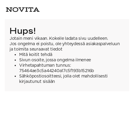
Hups!
Jotain meni vikaan. Kokeile ladata sivu uudelleen.
Jos ongelma ei poistu, ole yhteydessä asiakaspalveluun
ja toimita seuraavat tiedot
Mitä koitit tehdä
Sivun osoite, jossa ongelma ilmenee
Virhetapahtuman tunnus:
75464ae3c5a44240a17c5f193b15216b
Sähköpostiosoitteesi, jolla olet mahdollisesti
kirjautunut sisään