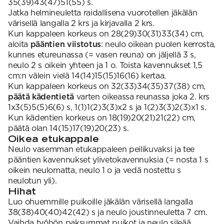
35(39)43(47)51(55) s.
Jatka helmineuletta raidallisena vuorotellen jäkälän
värisellä langalla 2 krs ja kirjavalla 2 krs.
Kun kappaleen korkeus on 28(29)30(31)33(34) cm,
aloita
pääntien viistotus
: neulo oikean puolen kerrosta,
kunnes etureunassa (= vasen reuna) on jäljellä 3 s,
neulo 2 s oikein yhteen ja 1 o. Toista kavennukset 1,5
cm:n välein vielä 14(14)15(15)16(16) kertaa.
Kun kappaleen korkeus on 32(33)34(35)37(38) cm,
päätä kädentietä
varten oikeassa reunassa joka 2. krs
1x3(5)5(5)6(6) s, 1(1)1(2)3(3)x2 s ja 1(2)3(3)2(3)x1 s.
Kun kädentien korkeus on 18(19)20(21)21(22) cm,
päätä olan 14(15)17(19)20(23) s.
Oikea etukappale
Neulo vasemman etukappaleen peilikuvaksi ja tee
pääntien kavennukset ylivetokavennuksia (= nosta 1 s
oikein neulomatta, neulo 1 o ja vedä nostettu s
neulotun yli).
Hihat
Luo ohuemmille puikoille jäkälän värisellä langalla
38(38)40(40)42(42) s ja neulo joustinneuletta 7 cm.
Vaihda työhön paksummat puikot ja neulo sileää