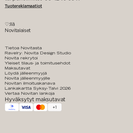
Tuotereklamaatiot
♡:llä
Novitalaiset
Tietoa Novitasta
Ravelry: Novita Design Studio
Novita rekrytoi
Yleiset tilaus- ja toimitusehdot
Maksutavat
Löydä jälleenmyyjä
Novita jälleenmyyjille
Novitan ilmoituskanava
Lankakartta Syksy-Talvi 2026
Vertaa Novitan lankoja
Hyväksytyt maksutavat
+
1