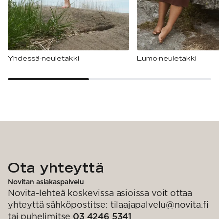
Yhdessä-neuletakki
Lumo-neuletakki
Ota yhteyttä
Novitan asiakaspalvelu
Novita-lehteä koskevissa asioissa voit ottaa
yhteyttä sähköpostitse: tilaajapalvelu@novita.fi
tai puhelimitse
03 4246 5341