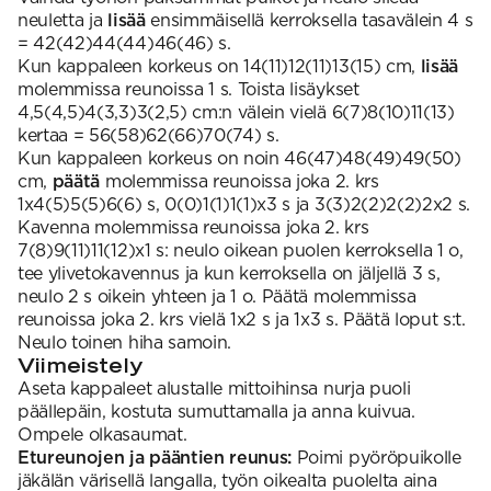
neuletta ja
lisää
ensimmäisellä kerroksella tasavälein 4 s
= 42(42)44(44)46(46) s.
Kun kappaleen korkeus on 14(11)12(11)13(15) cm,
lisää
molemmissa reunoissa 1 s. Toista lisäykset
4,5(4,5)4(3,3)3(2,5) cm:n välein vielä 6(7)8(10)11(13)
kertaa = 56(58)62(66)70(74) s.
Kun kappaleen korkeus on noin 46(47)48(49)49(50)
cm,
päätä
molemmissa reunoissa joka 2. krs
1x4(5)5(5)6(6) s, 0(0)1(1)1(1)x3 s ja 3(3)2(2)2(2)2x2 s.
Kavenna molemmissa reunoissa joka 2. krs
7(8)9(11)11(12)x1 s: neulo oikean puolen kerroksella 1 o,
tee ylivetokavennus ja kun kerroksella on jäljellä 3 s,
neulo 2 s oikein yhteen ja 1 o. Päätä molemmissa
reunoissa joka 2. krs vielä 1x2 s ja 1x3 s. Päätä loput s:t.
Neulo toinen hiha samoin.
Viimeistely
Aseta kappaleet alustalle mittoihinsa nurja puoli
päällepäin, kostuta sumuttamalla ja anna kuivua.
Ompele olkasaumat.
Etureunojen ja pääntien reunus:
Poimi pyöröpuikolle
jäkälän värisellä langalla, työn oikealta puolelta aina