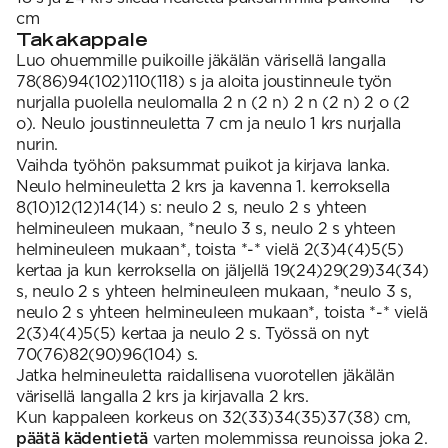
cm
Takakappale
Luo ohuemmille puikoille jäkälän värisellä langalla
78(86)94(102)110(118) s ja aloita joustinneule työn
nurjalla puolella neulomalla 2 n (2 n) 2 n (2 n) 2 o (2
o). Neulo joustinneuletta 7 cm ja neulo 1 krs nurjalla
nurin.
Vaihda työhön paksummat puikot ja kirjava lanka.
Neulo helmineuletta 2 krs ja kavenna 1. kerroksella
8(10)12(12)14(14) s: neulo 2 s, neulo 2 s yhteen
helmineuleen mukaan, *neulo 3 s, neulo 2 s yhteen
helmineuleen mukaan*, toista *-* vielä 2(3)4(4)5(5)
kertaa ja kun kerroksella on jäljellä 19(24)29(29)34(34)
s, neulo 2 s yhteen helmineuleen mukaan, *neulo 3 s,
neulo 2 s yhteen helmineuleen mukaan*, toista *-* vielä
2(3)4(4)5(5) kertaa ja neulo 2 s. Työssä on nyt
70(76)82(90)96(104) s.
Jatka helmineuletta raidallisena vuorotellen jäkälän
värisellä langalla 2 krs ja kirjavalla 2 krs.
Kun kappaleen korkeus on 32(33)34(35)37(38) cm,
päätä kädentietä
varten molemmissa reunoissa joka 2.