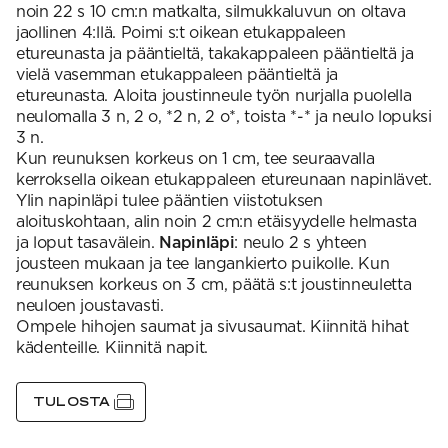
noin 22 s 10 cm:n matkalta, silmukkaluvun on oltava
jaollinen 4:llä. Poimi s:t oikean etukappaleen
etureunasta ja pääntieltä, takakappaleen pääntieltä ja
vielä vasemman etukappaleen pääntieltä ja
etureunasta. Aloita joustinneule työn nurjalla puolella
neulomalla 3 n, 2 o, *2 n, 2 o*, toista *-* ja neulo lopuksi
3 n.
Kun reunuksen korkeus on 1 cm, tee seuraavalla
kerroksella oikean etukappaleen etureunaan napinlävet.
Ylin napinläpi tulee pääntien viistotuksen
aloituskohtaan, alin noin 2 cm:n etäisyydelle helmasta
ja loput tasavälein.
Napinläpi
: neulo 2 s yhteen
jousteen mukaan ja tee langankierto puikolle. Kun
reunuksen korkeus on 3 cm, päätä s:t joustinneuletta
neuloen joustavasti.
Ompele hihojen saumat ja sivusaumat. Kiinnitä hihat
kädenteille. Kiinnitä napit.
TULOSTA