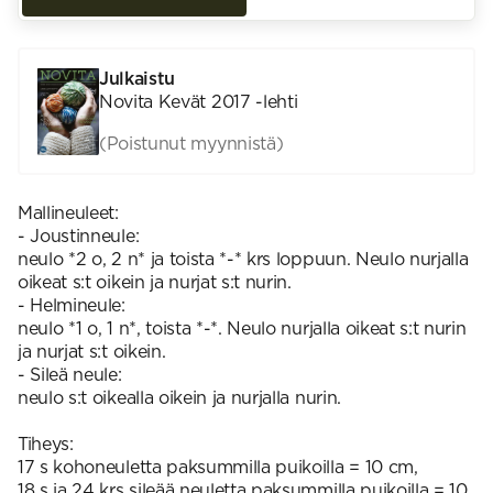
Julkaistu
Novita Kevät 2017 -lehti
(Poistunut myynnistä)
Mallineuleet:
- Joustinneule:
neulo *2 o, 2 n* ja toista *-* krs loppuun. Neulo nurjalla
oikeat s:t oikein ja nurjat s:t nurin.
- Helmineule:
neulo *1 o, 1 n*, toista *-*. Neulo nurjalla oikeat s:t nurin
ja nurjat s:t oikein.
- Sileä neule:
neulo s:t oikealla oikein ja nurjalla nurin.
Tiheys:
17 s kohoneuletta paksummilla puikoilla = 10 cm,
18 s ja 24 krs sileää neuletta paksummilla puikoilla = 10