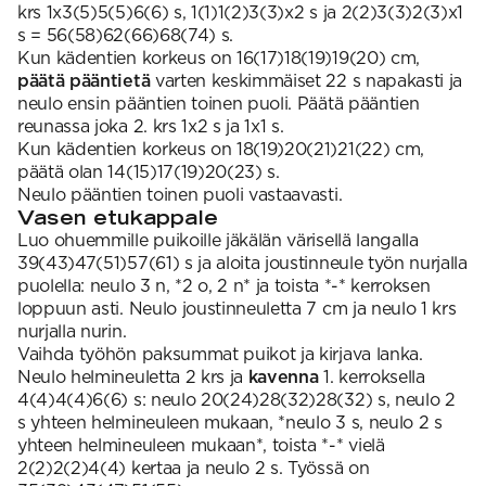
krs 1x3(5)5(5)6(6) s, 1(1)1(2)3(3)x2 s ja 2(2)3(3)2(3)x1
s = 56(58)62(66)68(74) s.
Kun kädentien korkeus on 16(17)18(19)19(20) cm,
päätä pääntietä
varten keskimmäiset 22 s napakasti ja
neulo ensin pääntien toinen puoli. Päätä pääntien
reunassa joka 2. krs 1x2 s ja 1x1 s.
Kun kädentien korkeus on 18(19)20(21)21(22) cm,
päätä olan 14(15)17(19)20(23) s.
Neulo pääntien toinen puoli vastaavasti.
Vasen etukappale
Luo ohuemmille puikoille jäkälän värisellä langalla
39(43)47(51)57(61) s ja aloita joustinneule työn nurjalla
puolella: neulo 3 n, *2 o, 2 n* ja toista *-* kerroksen
loppuun asti. Neulo joustinneuletta 7 cm ja neulo 1 krs
nurjalla nurin.
Vaihda työhön paksummat puikot ja kirjava lanka.
Neulo helmineuletta 2 krs ja
kavenna
1. kerroksella
4(4)4(4)6(6) s: neulo 20(24)28(32)28(32) s, neulo 2
s yhteen helmineuleen mukaan, *neulo 3 s, neulo 2 s
yhteen helmineuleen mukaan*, toista *-* vielä
2(2)2(2)4(4) kertaa ja neulo 2 s. Työssä on