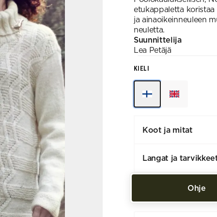
etukappaletta koristaa
ja ainaoikeinneuleen m
neuletta.
Suunnittelija
Lea
Petäjä
KIELI
Koot ja mitat
Langat ja tarvikkee
Ohje