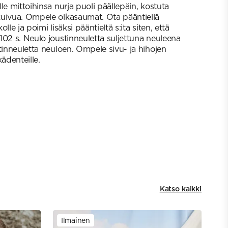
le mittoihinsa nurja puoli päällepäin, kostuta
kuivua. Ompele olkasaumat. Ota pääntiellä
lle ja poimi lisäksi pääntieltä s:ita siten, että
102 s. Neulo joustinneuletta suljettuna neuleena
tinneuletta neuloen. Ompele sivu- ja hihojen
ädenteille.
Katso kaikki
Ilmainen