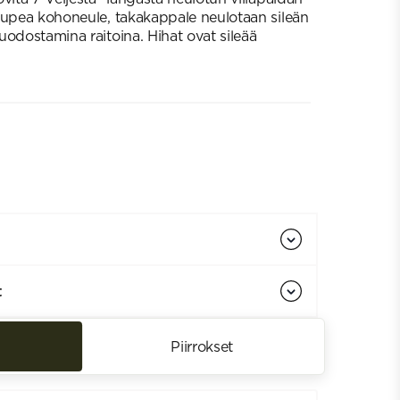
 upea kohoneule, takakappale neulotaan sileän
uodostamina raitoina. Hihat ovat sileää
t
Piirrokset