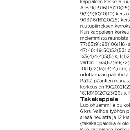
kappaleen keskellä ruutu
A-B 9(13)16(16)20(25) k
9(9)9(10)10(10) kertaa
9(13)16(16)20(25) kert
ruutupiirroksen kerroks
Kun kappaleen korkeus
molemmista reunoista 1
77(85)91(98)106(116) 
47(48)49(50)52(53) cm
1x3(4)4(4)5(5) s, 1(1)
varten = 63(67)69(72)
10(11)12(13)13(14) cm,
odottamaan pääntietä v
Päätä pääntien reunassa
korkeus on 19(20)21(2
16(18)19(20)23(26) s. 
Takakappale
Luo ohuemmille puikoil
6 krs. Vaihda työhön p
sileää neuletta ja 12 k
(takakappaleella ei ole
Kun kappaleen korkeus