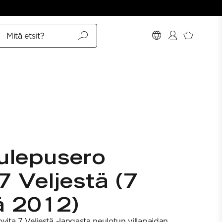
Mitä etsit?
ulepusero
7 Veljestä (7
ä 2012)
vita 7 Veljestä -langasta neulotun villapaidan