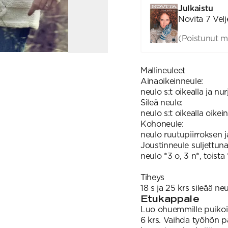
Julkaistu
Novita 7 Velj
(Poistunut m
Mallineuleet
Ainaoikeinneule:
neulo s:t oikealla ja nurj
Sileä neule:
neulo s:t oikealla oikein
Kohoneule:
neulo ruutupiirroksen 
Joustinneule suljettun
neulo *3 o, 3 n*, toista 
Tiheys
18 s ja 25 krs sileää n
Etukappale
Luo ohuemmille puikoil
6 krs. Vaihda työhön 