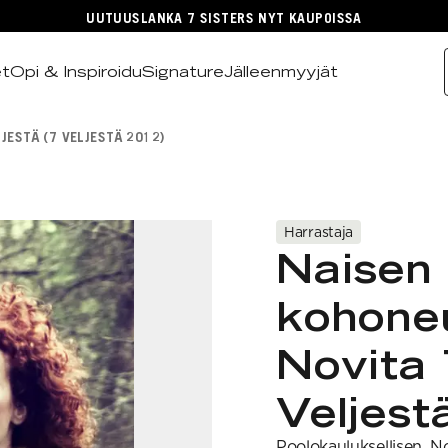
UUTUUSLANKA 7 SISTERS NYT KAUPOISSA
et
Opi & Inspiroidu
Signature
Jälleenmyyjät
JESTÄ (7 VELJESTÄ 2012)
Harrastaja
Naisen
kohone
Novita 
Veljest
Poolokauluksellisen, No