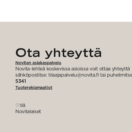
Ota yhteyttä
Novitan asiakaspalvelu
Novita-lehteä koskevissa asioissa voit ottaa yhteyttä
sähköpostitse: tilaajapalvelu@novita.fi tai puhelimits
5341
Tuotereklamaatiot
♡:llä
Novitalaiset