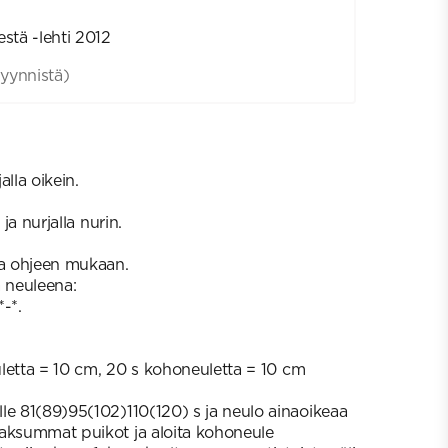
estä -lehti 2012
yynnistä)
alla oikein.
 ja nurjalla nurin.
ja ohjeen mukaan.
a neuleena:
*-*.
euletta = 10 cm, 20 s kohoneuletta = 10 cm
le 81(89)95(102)110(120) s ja neulo ainaoikeaa
paksummat puikot ja aloita kohoneule