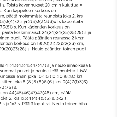
 s. Toista kavennukset 20 cm:n kuluttua =
s. Kun kappaleen korkeus on
, päätä molemmista reunoista joka 2. krs
2(3)3(4)x2 s ja 2(3)3(3)3(3)x1 s kädenteitä
75(81) s. Kun kädentien korkeus on
, päätä keskimmäiset 24(24)24(25)25(25) s ja
oinen puoli. Päätä pääntien reunassa 2 krs:n
ädentien korkeus on 19(20)21(22)22(23) cm,
)19(20)23(26) s. Neulo pääntien toinen puoli
le 41(43)43(45)47(47) s ja neulo ainaoikeaa 6
ummat puikot ja neulo sileää neuletta. Lisää
oissa ensin joka 10.(10.)10.(10.)8.(8.) krs
sitten joka 8.(8.)8.(8.)6.(6.) krs 0(4)7(1)3(6)
73(75) s.
s on 44(45)46(47)47(48) cm, päätä
oka 2. krs 1x3(4)4(4)5(5) s, 3x2 s,
2 s ja 1x3 s. Päätä loput s:t. Neulo toinen hiha