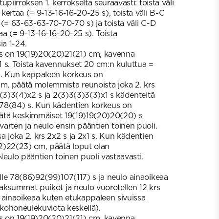
piirroksen 1. kerrokselta seuraavasti: toista väli
ertaa (= 9-13-16-16-20-25 s), toista väli B-C
 (= 63-63-63-70-70-70 s) ja toista väli C-D
aa (= 9-13-16-16-20-25 s). Toista
ia 1-24.
 on 19(19)20(20)21(21) cm, kavenna
 s. Toista kavennukset 20 cm:n kuluttua =
s. Kun kappaleen korkeus on
, päätä molemmista reunoista joka 2. krs
2(3)3(4)x2 s ja 2(3)3(3)3(3)x1 s kädenteitä
78(84) s. Kun kädentien korkeus on
 jätä keskimmäiset 19(19)19(20)20(20) s
arten ja neulo ensin pääntien toinen puoli.
 joka 2. krs 2x2 s ja 2x1 s. Kun kädentien
2)22(23) cm, päätä loput olan
Neulo pääntien toinen puoli vastaavasti.
le 78(86)92(99)107(117) s ja neulo ainaoikeaa
aksummat puikot ja neulo vuorotellen 12 krs
rs ainaoikeaa kuten etukappaleen sivuissa
 kohoneulekuviota keskellä).
 on 19(19)20(20)21(21) cm, kavenna