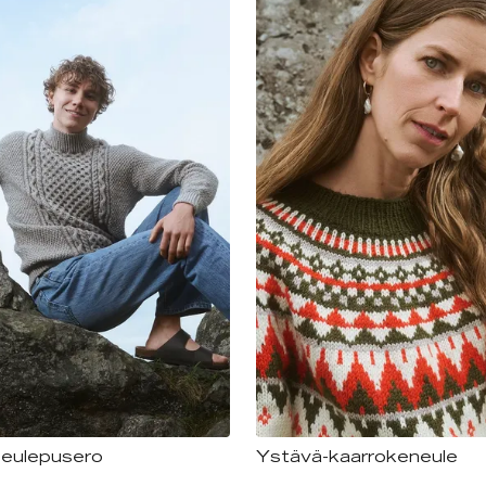
neulepusero
Ystävä-kaarrokeneule