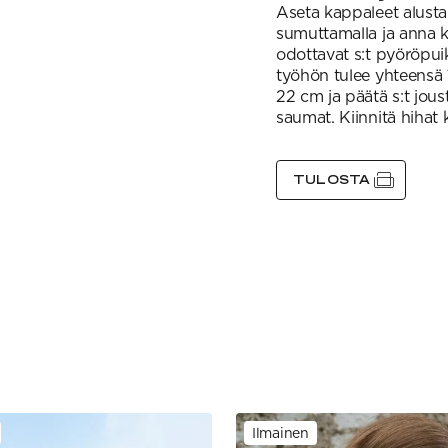
Aseta kappaleet alustal
sumuttamalla ja anna 
odottavat s:t pyöröpuiko
työhön tulee yhteensä 
22 cm ja päätä s:t jous
saumat. Kiinnitä hihat k
TULOSTA
Ilmainen