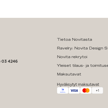
Tietoa Novitasta
Ravelry: Novita Design S
Novita rekrytoi
e
03 4246
Yleiset tilaus- ja toimitu
Maksutavat
Hyväksytyt maksutavat
+
1