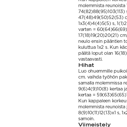
molemmista reunoista 1
74(82)88(95)103(113) 
47(48)49(50)52(53) cm
1x3(4)4(4)5(5) s, 1(1)
varten = 60(64)66(69)
17(18)19(20)20(21) cm
neulo ensin pääntien t
kuluttua 1x2 s. Kun k
päätä loput olan 16(18
vastaavasti.
Hihat
Luo ohuemmille puikoil
cm. vaihda työhön paks
samalla molemmissa reun
9(6)4(9)10(8) kertaa ja 
kertaa = 59(63)65(65)
Kun kappaleen korkeu
molemmista reunoista j
8(9)10(11)12(13)x1 s, 1x
samoin.
Viimeistely