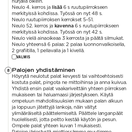
nurjalla oikein.
Neulo 4. kerros ja
lisää
6 s ruutupiirrokseen
merkityissä kohdissa. Työssä on nyt 48 s.
Neulo ruutupiirroksen kerrokset 5–51.
Neulo 52. kerros ja
kavenna
6 s ruutupiirrokseen
merkityissä kohdissa. Työssä on nyt 42 s.
Neulo vielä ainaoikeaa 3 kerrosta ja päätä silmukat.
Neulo yhteensä 6 palaa: 2 palaa luonnonvalkoisella,
2 grafiitilla, 1 pellavalla ja 1 kivellä.
VALMIS
Palojen yhdistäminen
8
Höyrytä neulotut palat kevyesti tai vaihtoehtoisesti
kostuta palat, pingota ne mittoihinsa ja anna kuivua.
Yhdistä ensin palat vaakariveittäin yhteen piirroksen
mukaiseen tai haluamaasi järjestykseen. Käytä
ompeluun mahdollisuuksien mukaan palan alkuun
ja loppuun jätettyjä lankoja, näin vältyt
ylimääräiseltä päättelemiseltä. Päättele langanpäät
huolellisesti, jotta peitto kestää käytön ja pesun.
Ompele palat yhteen kuvan 1 mukaisesti.
Palojen järjestystä miettiessämme muutimme