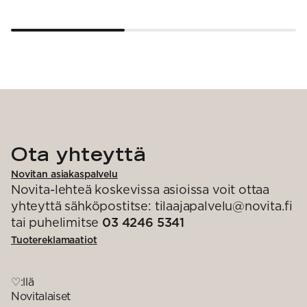
Ota yhteyttä
Novitan asiakaspalvelu
Novita-lehteä koskevissa asioissa voit ottaa
yhteyttä sähköpostitse: tilaajapalvelu@novita.fi
tai puhelimitse
03 4246 5341
Tuotereklamaatiot
♡:llä
Novitalaiset