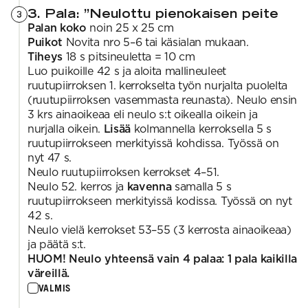
3. Pala: ”Neulottu pienokaisen peite
3
Palan koko
noin 25 x 25 cm
Puikot
Novita nro 5–6 tai käsialan mukaan.
Tiheys
18 s pitsineuletta = 10 cm
Luo puikoille 42 s ja aloita mallineuleet
ruutupiirroksen 1. kerrokselta työn nurjalta puolelta
(ruutupiirroksen vasemmasta reunasta). Neulo ensin
3 krs ainaoikeaa eli neulo s:t oikealla oikein ja
nurjalla oikein.
Lisää
kolmannella kerroksella 5 s
ruutupiirrokseen merkityissä kohdissa. Työssä on
nyt 47 s.
Neulo ruutupiirroksen kerrokset 4–51.
Neulo 52. kerros ja
kavenna
samalla 5 s
ruutupiirrokseen merkityissä kodissa. Työssä on nyt
42 s.
Neulo vielä kerrokset 53–55 (3 kerrosta ainaoikeaa)
ja päätä s:t.
HUOM! Neulo yhteensä vain 4 palaa: 1 pala kaikilla
väreillä.
VALMIS