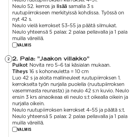
Neulo 52. kerros ja
lisää
samalla 3 s
ruutupiirrokseen merkityissä kohdissa. Työssä on
nyt 42 s.
Neulo vielä kerrokset 53–55 ja päätä silmukat.
Neulo yhteensä 5 palaa: 2 palaa pellavalla ja 1 pala
muilla väreillä.
VALMIS
2. Pala: ”Jaakon villakko”
2
Puikot
Novita nro 5–6 tai käsialan mukaan.
Tiheys
16 s kohoneuletta = 10 cm
Luo 42 s ja aloita mallineuleet ruutupiirroksen 1.
kerrokselta työn nurjalla puolella (ruutupiirroksen
vasemmasta reunasta) ja neulo 42 s:n kuvio. Neulo
ensin 3 krs ainaoikeaa eli neulo s:t oikealla oikein ja
nurjalla oikein.
Neulo ruutupiirroksen kerrokset 4–55 ja päätä s:t.
Neulo yhteensä 5 palaa: 2 palaa pellavalla ja 1 pala
muilla väreillä.
VALMIS