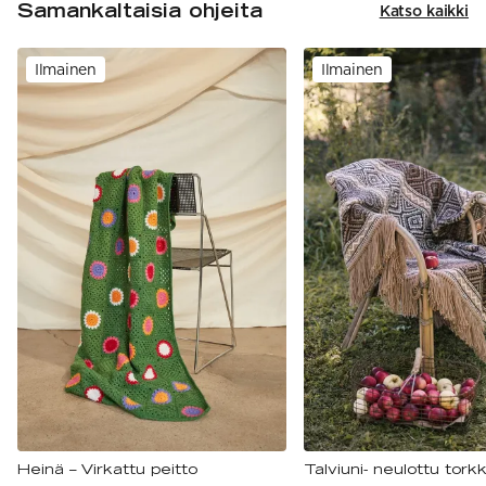
Samankaltaisia ohjeita
Katso kaikki
Ilmainen
Ilmainen
Heinä – Virkattu peitto
Talviuni- neulottu tork