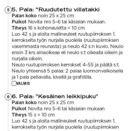
5. Pala: "Ruudutettu villatakki
5
Palan koko
noin 25 x 25 cm
Puikot
Novita nro 5–6 tai käsialan mukaan.
Tiheys
16 s kohoneuletta = 10 cm
Luo 42 s ja aloita mallineuleet ruutupiirroksen 1.
kerrokselta työn nurjalla puolella (ruutupiirroksen
vasemmasta reunasta) ja neulo 42 s:n kuvio. Neulo
ensin 3 krs ainaoikeaa eli neulo s:t oikealla oikein ja
nurjalla oikein.
Neulo ruutupiirroksen kerrokset 4–55 ja päätä s:t.
Neulo yhteensä 5 palaa: 2 palaa luonnonvalkoisella
ja 1 pala pellavalla, kivellä ja grafiitilla.
VALMIS
6. Pala: ”Kesäinen leikkipuku”
6
Palan koko
noin 25 x 25 cm
Puikot
Novita nro 5–6 tai käsialan mukaan
Tiheys
15 s = 10 cm
Luo 42 s ja aloita mallineuleet ruutupiirroksen 1.
kerrokselta työn nurjalla puolella (ruutupiirroksen