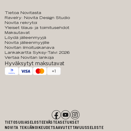
Tietoa Novitasta
Ravelry: Novita Design Studio
Novita rekrytoi
Yleiset tilaus- ja toimitusehdot
Maksutavat
Löydä jälleenmyyjä
Novita jälleenmyyjille
Novitan ilmoituskanava
Lankakartta Syksy-Talvi 2026
Vertaa Novitan lankoja
Hyväksytyt maksutavat
+
1
TIETOSUOJASELOSTE
EVÄSTEASETUKSET
NOVITA TEKIJÄNOIKEUDET
SAAVUTETTAVUUSSELOSTE