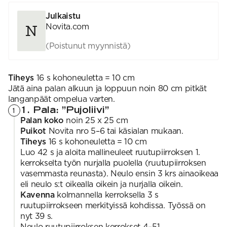
Julkaistu
Novita.com
(Poistunut myynnistä)
Tiheys
16 s kohoneuletta = 10 cm
Jätä aina palan alkuun ja loppuun noin 80 cm pitkät
langanpäät ompelua varten.
1. Pala: ”Pujoliivi”
1
Palan koko
noin 25 x 25 cm
Puikot
Novita nro 5–6 tai käsialan mukaan.
Tiheys
16 s kohoneuletta = 10 cm
Luo 42 s ja aloita mallineuleet ruutupiirroksen 1.
kerrokselta työn nurjalla puolella (ruutupiirroksen
vasemmasta reunasta). Neulo ensin 3 krs ainaoikeaa
eli neulo s:t oikealla oikein ja nurjalla oikein.
Kavenna
kolmannella kerroksella 3 s
ruutupiirrokseen merkityissä kohdissa. Työssä on
nyt 39 s.
Neulo ruutupiirroksen kerrokset 4–51.