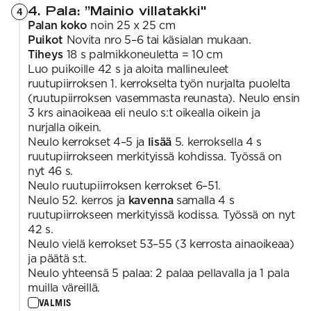
4. Pala: ”Mainio villatakki"
4
Palan koko
noin 25 x 25 cm
Puikot
Novita nro 5–6 tai käsialan mukaan.
Tiheys
18 s palmikkoneuletta = 10 cm
Luo puikoille 42 s ja aloita mallineuleet
ruutupiirroksen 1. kerrokselta työn nurjalta puolelta
(ruutupiirroksen vasemmasta reunasta). Neulo ensin
3 krs ainaoikeaa eli neulo s:t oikealla oikein ja
nurjalla oikein.
Neulo kerrokset 4–5 ja
lisää
5. kerroksella 4 s
ruutupiirrokseen merkityissä kohdissa. Työssä on
nyt 46 s.
Neulo ruutupiirroksen kerrokset 6–51.
Neulo 52. kerros ja
kavenna
samalla 4 s
ruutupiirrokseen merkityissä kodissa. Työssä on nyt
42 s.
Neulo vielä kerrokset 53–55 (3 kerrosta ainaoikeaa)
ja päätä s:t.
Neulo yhteensä 5 palaa: 2 palaa pellavalla ja 1 pala
muilla väreillä.
VALMIS