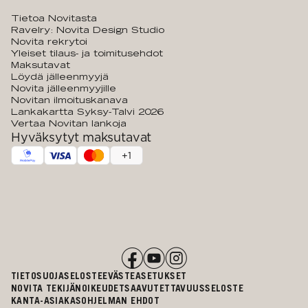
Tietoa Novitasta
Ravelry: Novita Design Studio
Novita rekrytoi
Yleiset tilaus- ja toimitusehdot
Maksutavat
Löydä jälleenmyyjä
Novita jälleenmyyjille
Novitan ilmoituskanava
Lankakartta Syksy-Talvi 2026
Vertaa Novitan lankoja
Hyväksytyt maksutavat
+
1
TIETOSUOJASELOSTE
EVÄSTEASETUKSET
NOVITA TEKIJÄNOIKEUDET
SAAVUTETTAVUUSSELOSTE
KANTA-ASIAKASOHJELMAN EHDOT