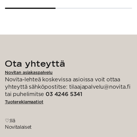
Ota yhteyttä
Novitan asiakaspalvelu
Novita-lehteä koskevissa asioissa voit ottaa
yhteyttä sähköpostitse: tilaajapalvelu@novita.fi
tai puhelimitse
03 4246 5341
Tuotereklamaatiot
♡:llä
Novitalaiset