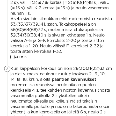
2 s), väli I 1(3)5(7)9 kertaa [= 2(6)10(14)18 s], väli J
(= 15 s), väli K 2 kertaa (= 16 s) ja neulo vasemman
reunan 1 s.
Aseta sivuihin silmukkamerkit molemmista reunoista
33.(35.)37.(39.)41. s:aan. Takakappaleella on
56(60)64(68)72 s, molemmissa etukappaleissa
32(34)36(38)40 s ja sivujen kohdassa 1 s. Neulo
välissä A–E ja G–K kerrokset 2–20 ja toista sitten
kerroksia 1–20. Neulo välissä F kerrokset 2–32 ja
toista sitten kerroksia 1–32.
VALMIS
Kun kappaleen korkeus on noin 29(30)31(32)33 cm
2
ja olet viimeksi neulonut ruutupiirroksen 2., 6., 10.,
14. tai 18. krs:n, aloita
pääntien kavennukset
molemmissa reunoissa: neulo oikean puolen
kerroksella 4 s, tee kahden noston kavennus (nosta
vasemmalta puikolta 2 s yksitellen oikein
neulomatta oikealle puikolle, siirrä s:t takaisin
vasemmalle puikolle ja neulo ne takareunasta oikein
yhteen) ja kun kerroksella on jäljellä 6 s, neulo 2 s