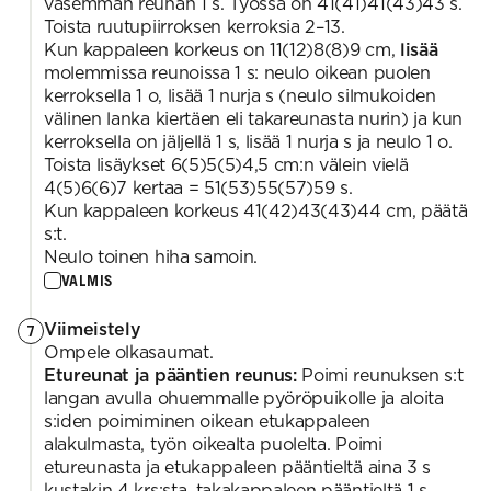
vasemman reunan 1 s. Työssä on 41(41)41(43)43 s.
Toista ruutupiirroksen kerroksia 2–13.
Kun kappaleen korkeus on 11(12)8(8)9 cm,
lisää
molemmissa reunoissa 1 s: neulo oikean puolen
kerroksella 1 o, lisää 1 nurja s (neulo silmukoiden
välinen lanka kiertäen eli takareunasta nurin) ja kun
kerroksella on jäljellä 1 s, lisää 1 nurja s ja neulo 1 o.
Toista lisäykset 6(5)5(5)4,5 cm:n välein vielä
4(5)6(6)7 kertaa = 51(53)55(57)59 s.
Kun kappaleen korkeus 41(42)43(43)44 cm, päätä
s:t.
Neulo toinen hiha samoin.
VALMIS
Viimeistely
7
Ompele olkasaumat.
Etureunat ja pääntien reunus:
Poimi reunuksen s:t
langan avulla ohuemmalle pyöröpuikolle ja aloita
s:iden poimiminen oikean etukappaleen
alakulmasta, työn oikealta puolelta. Poimi
etureunasta ja etukappaleen pääntieltä aina 3 s
kustakin 4 krs:sta, takakappaleen pääntieltä 1 s