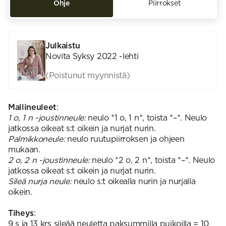
Ohje
Piirrokset
Julkaistu
Novita Syksy 2022 -lehti
(Poistunut myynnistä)
Mallineuleet
:
1 o, 1 n -joustinneule:
neulo *1 o, 1 n*, toista *–*. Neulo
jatkossa oikeat s:t oikein ja nurjat nurin.
Palmikkoneule:
neulo ruutupiirroksen ja ohjeen
mukaan.
2 o, 2 n -joustinneule:
neulo *2 o, 2 n*, toista *–*. Neulo
jatkossa oikeat s:t oikein ja nurjat nurin.
Sileä nurja neule:
neulo s:t oikealla nurin ja nurjalla
oikein.
Tiheys
:
9 s ja 13 krs sileää neuletta paksummilla puikoilla = 10