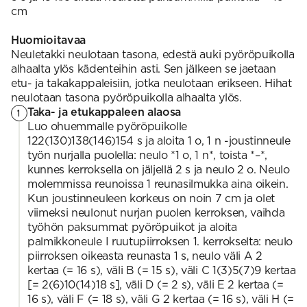
cm
Huomioitavaa
Neuletakki neulotaan tasona, edestä auki pyöröpuikolla
alhaalta ylös kädenteihin asti. Sen jälkeen se jaetaan
etu- ja takakappaleisiin, jotka neulotaan erikseen. Hihat
neulotaan tasona pyöröpuikolla alhaalta ylös.
Taka- ja etukappaleen alaosa
1
Luo ohuemmalle pyöröpuikolle
122(130)138(146)154 s ja aloita 1 o, 1 n -joustinneule
työn nurjalla puolella: neulo *1 o, 1 n*, toista *–*,
kunnes kerroksella on jäljellä 2 s ja neulo 2 o. Neulo
molemmissa reunoissa 1 reunasilmukka aina oikein.
Kun joustinneuleen korkeus on noin 7 cm ja olet
viimeksi neulonut nurjan puolen kerroksen, vaihda
työhön paksummat pyöröpuikot ja aloita
palmikkoneule I ruutupiirroksen 1. kerrokselta: neulo
piirroksen oikeasta reunasta 1 s, neulo väli A 2
kertaa (= 16 s), väli B (= 15 s), väli C 1(3)5(7)9 kertaa
[= 2(6)10(14)18 s], väli D (= 2 s), väli E 2 kertaa (=
16 s), väli F (= 18 s), väli G 2 kertaa (= 16 s), väli H (=