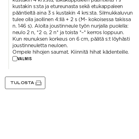
kustakin s:sta ja etureunasta sekä etukappaleen
pääntieltä aina 3 s kustakin 4 krs:sta. Silmukkaluvun
tulee olla jaollinen 4:llä + 2 s (M- kokoisessa takissa
n. 146 s). Aloita joustinneule työn nurjalla puolella:
neulo 2 n, *2 o, 2 n* ja toista *–* kerros loppuun.
Kun reunuksen korkeus on 6 cm, päätä s:t löyhästi
joustinneuletta neuloen.
Ompele hihojen saumat. Kiinnitä hihat kädenteille.
VALMIS
TULOSTA