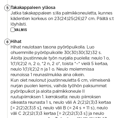
Takakappaleen yläosa
5
Jatka takakappaleen s:illa palmikkoneuletta, kunnes
kädentien korkeus on 23(24)25(26)27 cm. Päätä s:t
löyhästi.
VALMIS
Hihat
6
Hihat neulotaan tasona pyöröpuikolla. Luo
ohuemmille pyöröpuikoille 30(30)30(32)32 s.
Aloita joustinneule työn nurjalla puolella: neulo 1 o,
1(1)1(2)2 n, 2 o, *2 n, 2 o*, toista *–* vielä 5 kertaa,
neulo 1(1)1(2)2 n ja 1 o. Neulo molemmissa
reunoissa 1 reunasilmukka aina oikein.
Kun olet neulonut joustinneuletta 6 cm, viimeisenä
nurjan puolen kerros, vaihda työhön paksummat
pyöröpuikot ja aloita palmikkoneule II
ruutupiirroksen 1. kerrokselta: neulo piirroksen
oikeasta reunasta 1 s, neulo väli A 2(2)2(3)3 kertaa
[= 2(2)2(3)3 s], neulo väli B (= 24 s + 11 s), neulo
väli C 2(2)2(3)3 kertaa [= 2(2)2(3)3 s] ja neulo