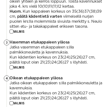
oikein yhteen ja kerros loppuun. Toista kavennukset
joka 4. krs vielä 10(10)11(11)12 kertaa.
Huom.
Kun kappaleen korkeus on 35(36)37(38)39
cm,
päätä kädentietä varten
viimeisellä nurjan
puolen krs:lla molemmista sivuista merkitty s. Neulo
sitten etu- ja takakappaleet erikseen tasona.
VALMIS
Vasemman etukappaleen yläosa
3
Jatka vasemman etukappaleen s:illa
palmikkoneuletta ja kavennuksia.
Kun kädentien korkeus on 23(24)25(26)27 cm,
päätä loput olan 21(23)24(26)27 s löyhästi.
VALMIS
Oikean etukappaleen yläosa
4
Jatka oikean etukappaleen s:illa palmikkoneuletta ja
kavennuksia.
Kun kädentien korkeus on 23(24)25(26)27 cm,
päätä loput olan 21(23)24(26)27 s löyhästi.
VALMIS