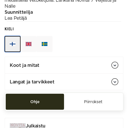
metallisella vetoketjulla. Lankana Novita 7 Veljestä ja
Nalle
Suunnittelija
Lea
Petäjä
KIELI
Koot ja mitat
Langat ja tarvikkeet
Ohje
Piirrokset
Julkaistu