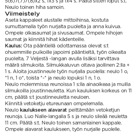
5(6)7(7)7(8)x2 s, 1x3 s ja 1x4 s. Päätä sitten loput s:t.
Neulo toinen hiha samoin.
Viimeistely
Aseta kappaleet alustalle mittoihinsa, kostuta
sumuttamalla työn nurjalta puolelta ja anna kuivua.
Ompele olkasaumat ja sivusaumat. Ompele hihojen
saumat ja kiinnitä hihat kädenteille.
Kaulus:
Ota pääntiellä odottamassa olevat s:t
ohuemmille puikoille japoimi pääntieltä, työn oikealta
puolelta, 7 Veljestä -langan avulla lisäksi tarvittava
määrä silmukoita. Silmukkaluvun oltava jaollinen 2:lla +
1 s. Aloita joustinneule työn nurjalla puolella: neulo 1 o,
*1 n, 1 o*, toista *-* ja neulo lopuksi 1 n, 1 o.
Neulo molemmissa reunoissa 1 s:lla ainaoikeaa ja muilla
silmukoilla joustinneuletta. Kun kauluksen korkeus on 11
cm, päätä s:t joustinneuletta neuloen.
Kiinnitä vetoketju etureunaan ompelemalla.
Neulo
kaulukseen alavarat
peittämään vetoketjun
reunoja. Luo Nalle-langalla 5 s ja neulo sileää neuletta
11 cm. Päätä s:t. Neulo toinen samanlainen kappale.
Ompele alavarat kaulukseen, työn nurjalle puolelle.