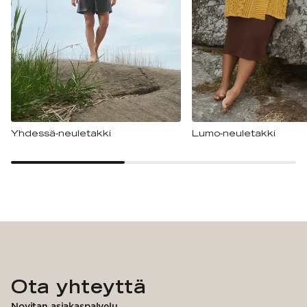
Yhdessä-neuletakki
Lumo-neuletakki
Ota yhteyttä
Novitan asiakaspalvelu