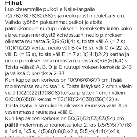
Hihat
Luo ohuemmille puikoille Nalle-langalla
72(76)78(78)82(88) s ja neulo joustinneuletta 5 cm.
Vaihda työhön paksummat puikot ja aloita
palmikkoneule ruutupiirroksen 1. kerrokselta kukin koko
alareunaan merkitystä kohdastaan: neulo piirroksen
oikeasta reunasta 3(5)6(6)1(4) s, toista väli A (= 7 s)
1(1)1(1)2(2) kertaa, neulo väli B (= 15 s), väli C (= 22 s),
väli D (= 15 s), toista väli E (= 7 s) 1(1)1(1)2(2) kertaa ja
neulo piirroksen vasemmasta reunasta 3(5)6(6)1(4) s.
Toista välissä A, B, D ja E ruutupiirroksen kerroksia 2-13
ja välissä C kerroksia 2-33.
Kun kappaleen korkeus on 10(9)6(6)6(7) cm,
lisää
molemmissa reunoissa 1 s. Toista lisäykset 2 cm:n välein
vielä 19(20)22(19)18(18) kertaa ja sitten 1 cm:n välein
0(0)0(6)8(8) kertaa = 112(118)124(130)136(142) s.
Toista lisätyillä silmukoilla oikeassa reunassa väliä A ja
vasemmassa reunassa väliä E.
Kun kappaleen korkeus on 50(51)52(53)53(54) cm,
päätä
molemmissa reunoissa joka 2. krs 1x5(5)5(7)7(8)
s, 1x4 s, 1x3 s, 4(5)6(8)8(8)x2 s, 5(5)4(4)4(4)x1 s,