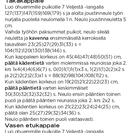
Takakappale
Luo ohuemmille puikoille 7 Veljestä -langalla
127(137)147(159)169(179) s ja aloita joustinneule työn
nurjalla puolella neulomalla 1 n. Neulo joustinneuletta 5
cm.
Vaihda työhön paksummat puikot, neulo sileää
neuletta ja
kavenna
ensimmäisellä kerroksella
tasavälein 23(25)27(29)31(33) s =
104(112)120(130)138(146) s.
Kun kappaleen korkeus on 45(46)47(48)50(51) cm,
päätä kädentietä
varten molemmissa reunoissa joka 2.
krs 1x4(4)4(6)6(7) s, 0(0)1(1)1(1)x3 s, 1(2)1(1)2(2)x2 s
ja 2(2)2(2)2(3)x1 s = 88(92)98(104)108(112) s.
Kun kädentien korkeus on 19(20)21(22)22(23) cm,
päätä pääntietä
varten keskimmäiset
30(30)32(32)32(32) s. Neulo ensin pääntien toinen
puoli ja päätä pääntien reunassa joka 2. krs 2x2 s.
Kun kädentien korkeus on 21(22)23(24)24(25) cm,
päätä olan 25(27)29(32)34(36) s.
Neulo pääntien toinen puoli vastaavasti.
Vasen etukappale
Luo ohuemmille puikoille 7 Veljestä -langalla