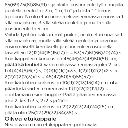
65(69)75(81)85(91) s ja aloita joustinneule työn nurjalla
puolella: neulo 1 o, 3 n, *1 o, 1 n* ja toista *-* kerros
loppuun. Neulo etureunassa eli vasemmassa reunassa 1
s:lla ainaoikeaa, 3 s:lla sileää neuletta ja muilla s:illa
joustinneuletta 5 cm.
Vaihda työhön paksummat puikot, neulo etureunassa 1
s:lla ainaoikeaa, muilla s:illa sileää neuletta ja kavenna
ensimmäisellä kerroksella joustinneuleen osuudella
tasavälein 12(12)14(15)15(17) s = 53(57)61(66)70(74) s.
Kun kappaleen korkeus on 45(46)47(48)50(51) cm,
päätä kädentietä
varten oikeassa reunassa joka 2. krs
1x4(4)4(6)6(7) s, 0(0)1(1)1(1)x3 s, 1(2)1(1)2(2)x2 s ja
2(2)2(2)2(3)x1 s = 45(47)50(53)55(57) s.
Kun kädentien korkeus on 10(11)12(13)13(14) cm,
ota
pääntietä
varten etureunasta 11(11)12(12)12(12) s
odottamaan esim. langalle. Päätä pääntien reunassa
joka 2. krs 1x3 s, 2x2 s ja 2x1 s.
Kun kädentien korkeus on 21(22)23(24)24(25) cm,
päätä olan 25(27)29(32)34(36) s.
Oikea etukappale
Neulo vasemman etukappaleen peilikuvaksi.