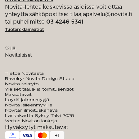
Novita-lehteä koskevissa asioissa voit ottaa
yhteyttä sähköpostitse: tilaajapalvelu@novita.fi
tai puhelimitse
03 4246 5341
Tuotereklamaatiot
♡:llä
Novitalaiset
Tietoa Novitasta
Ravelry: Novita Design Studio
Novita rekrytoi
Yleiset tilaus- ja toimitusehdot
Maksutavat
Löydä jälleenmyyjä
Novita jälleenmyyjille
Novitan ilmoituskanava
Lankakartta Syksy-Talvi 2026
Vertaa Novitan lankoja
Hyväksytyt maksutavat
+
1