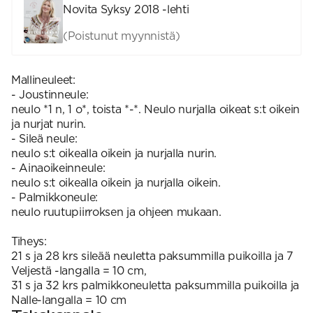
Novita Syksy 2018 -lehti
(Poistunut myynnistä)
Mallineuleet:
- Joustinneule:
neulo *1 n, 1 o*, toista *-*. Neulo nurjalla oikeat s:t oikein
ja nurjat nurin.
- Sileä neule:
neulo s:t oikealla oikein ja nurjalla nurin.
- Ainaoikeinneule:
neulo s:t oikealla oikein ja nurjalla oikein.
- Palmikkoneule:
neulo ruutupiirroksen ja ohjeen mukaan.
Tiheys:
21 s ja 28 krs sileää neuletta paksummilla puikoilla ja 7
Veljestä -langalla = 10 cm,
31 s ja 32 krs palmikkoneuletta paksummilla puikoilla ja
Nalle-langalla = 10 cm