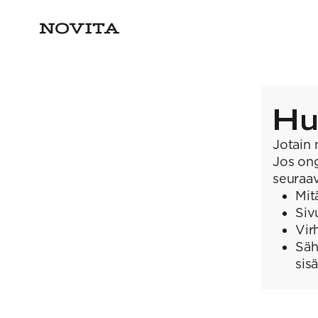
Hu
Jotain 
Jos ong
seuraav
Mit
Siv
Vir
Säh
sis