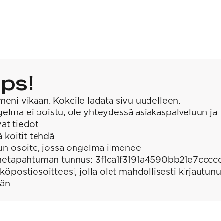
ps!
meni vikaan. Kokeile ladata sivu uudelleen.
elma ei poistu, ole yhteydessä asiakaspalveluun ja 
at tiedot
ä koitit tehdä
un osoite, jossa ongelma ilmenee
hetapahtuman tunnus: 3f1ca1f3191a4590bb21e7cccc
köpostiosoitteesi, jolla olet mahdollisesti kirjautunu
ään