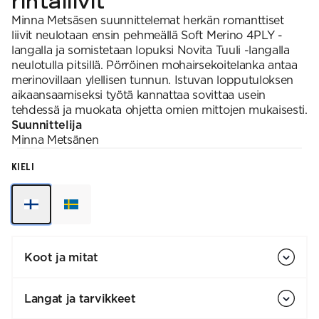
rintaliivit
Minna Metsäsen suunnittelemat herkän romanttiset
liivit neulotaan ensin pehmeällä Soft Merino 4PLY -
langalla ja somistetaan lopuksi Novita Tuuli -langalla
neulotulla pitsillä. Pörröinen mohairsekoitelanka antaa
merinovillaan ylellisen tunnun. Istuvan lopputuloksen
aikaansaamiseksi työtä kannattaa sovittaa usein
tehdessä ja muokata ohjetta omien mittojen mukaisesti.
Suunnittelija
Minna
Metsänen
KIELI
Koot ja mitat
Langat ja tarvikkeet