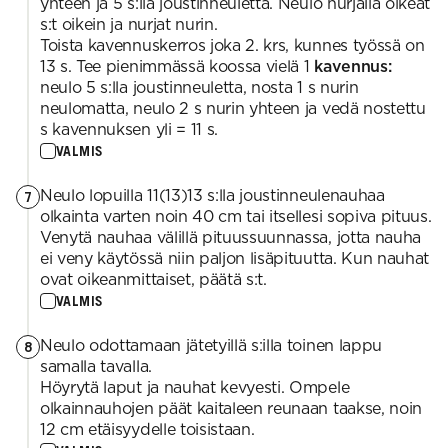
yhteen ja 5 s:lla joustinneuletta. Neulo nurjalla oikeat
s:t oikein ja nurjat nurin.
Toista kavennuskerros joka 2. krs, kunnes työssä on
13 s. Tee pienimmässä koossa vielä 1
kavennus:
neulo 5 s:lla joustinneuletta, nosta 1 s nurin
neulomatta, neulo 2 s nurin yhteen ja vedä nostettu
s kavennuksen yli = 11 s.
VALMIS
Neulo lopuilla 11(13)13 s:lla joustinneulenauhaa
7
olkainta varten noin 40 cm tai itsellesi sopiva pituus.
Venytä nauhaa välillä pituussuunnassa, jotta nauha
ei veny käytössä niin paljon lisäpituutta. Kun nauhat
ovat oikeanmittaiset, päätä s:t.
VALMIS
Neulo odottamaan jätetyillä s:illa toinen lappu
8
samalla tavalla.
Höyrytä laput ja nauhat kevyesti. Ompele
olkainnauhojen päät kaitaleen reunaan taakse, noin
12 cm etäisyydelle toisistaan.