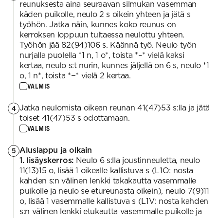
reunuksesta aina seuraavan silmukan vasemman
käden puikolle, neulo 2 s oikein yhteen ja jätä s
työhön. Jatka näin, kunnes koko reunus on
kerroksen loppuun tultaessa neulottu yhteen.
Työhön jää 82(94)106 s. Käännä työ. Neulo työn
nurjalla puolella *1 n, 1 o*, toista *–* vielä kaksi
kertaa, neulo s:t nurin, kunnes jäljellä on 6 s, neulo *1
o, 1 n*, toista *−* vielä 2 kertaa.
VALMIS
Jatka neulomista oikean reunan 41(47)53 s:lla ja jätä
4
toiset 41(47)53 s odottamaan.
VALMIS
Aluslappu ja olkain
5
1. lisäyskerros:
Neulo 6 s:lla joustinneuletta, neulo
11(13)15 o, lisää 1 oikealle kallistuva s (L1O: nosta
kahden s:n välinen lenkki takakautta vasemmalle
puikolle ja neulo se etureunasta oikein), neulo 7(9)11
o, lisää 1 vasemmalle kallistuva s (L1V: nosta kahden
s:n välinen lenkki etukautta vasemmalle puikolle ja