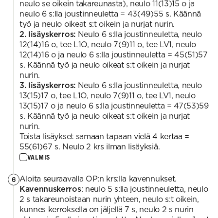
neulo se oikein takareunasta), neulo 11(13)15 o ja
neulo 6 s:lla joustinneuletta = 43(49)55 s. Käännä
työ ja neulo oikeat s:t oikein ja nurjat nurin.
2. lisäyskerros:
Neulo 6 s:lla joustinneuletta, neulo
12(14)16 o, tee L1O, neulo 7(9)11 o, tee LV1, neulo
12(14)16 o ja neulo 6 s:lla joustinneuletta = 45(51)57
s. Käännä työ ja neulo oikeat s:t oikein ja nurjat
nurin.
3. lisäyskerros:
Neulo 6 s:lla joustinneuletta, neulo
13(15)17 o, tee L1O, neulo 7(9)11 o, tee LV1, neulo
13(15)17 o ja neulo 6 s:lla joustinneuletta = 47(53)59
s. Käännä työ ja neulo oikeat s:t oikein ja nurjat
nurin.
Toista lisäykset samaan tapaan vielä 4 kertaa =
55(61)67 s. Neulo 2 krs ilman lisäyksiä.
VALMIS
Aloita seuraavalla OP:n krs:lla kavennukset.
6
Kavennuskerros
: neulo 5 s:lla joustinneuletta, neulo
2 s takareunoistaan nurin yhteen, neulo s:t oikein,
kunnes kerroksella on jäljellä 7 s, neulo 2 s nurin