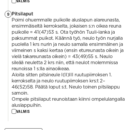
VALMIS
Pitsilaput
9
Poimi ohuemmalle puikolle aluslapun alareunasta,
ensimmäiseltä kerrokselta, jokaisen s:n oikea reuna
puikolle = 41(47)53 s. Ota työhön Tuuli-lanka ja
paksummat puikot. Käännä työ, neulo työn nurjalla
puolella 1 krs nurin ja neulo samalla ensimmäinen ja
viimeinen s kaksi kertaa (ensin etureunasta oikein ja
vielä takareunasta oikein) = 43(49)55 s. Neulo
sileää neuletta 2 krs niin, että neulot molemmissa
reunoissa 1 s:lla ainaoikeaa.
Aloita sitten pitsineule I(II)III ruutupiirroksen 1.
kerrokselta ja neulo ruutupiirroksen krs:t 2–
46(52)58. Päätä loput s:t. Neulo toinen pitsilappu
samoin.
Ompele pitsilaput reunoistaan kiinni ompelulangalla
aluslappuihin.
VALMIS