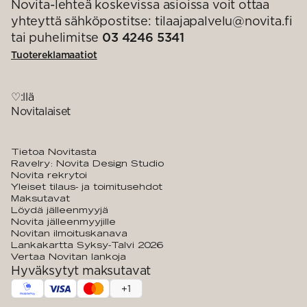
Novita-lehteä koskevissa asioissa voit ottaa
yhteyttä sähköpostitse: tilaajapalvelu@novita.fi
tai puhelimitse
03 4246 5341
Tuotereklamaatiot
♡:llä
Novitalaiset
Tietoa Novitasta
Ravelry: Novita Design Studio
Novita rekrytoi
Yleiset tilaus- ja toimitusehdot
Maksutavat
Löydä jälleenmyyjä
Novita jälleenmyyjille
Novitan ilmoituskanava
Lankakartta Syksy-Talvi 2026
Vertaa Novitan lankoja
Hyväksytyt maksutavat
+
1