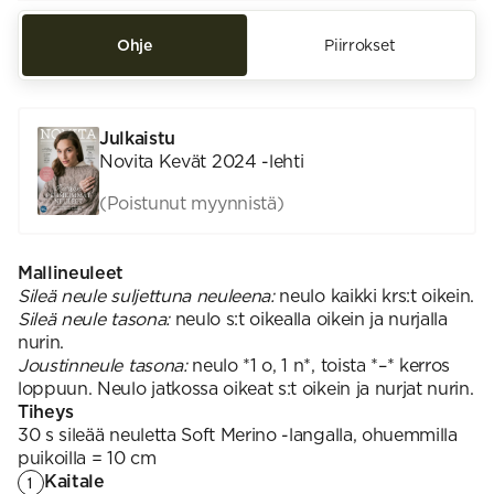
Ohje
Piirrokset
Julkaistu
Novita Kevät 2024 -lehti
(Poistunut myynnistä)
Mallineuleet
Sileä neule suljettuna neuleena:
neulo kaikki krs:t oikein.
Sileä neule tasona:
neulo s:t oikealla oikein ja nurjalla
nurin.
Joustinneule tasona:
neulo *1 o, 1 n*, toista *–* kerros
loppuun. Neulo jatkossa oikeat s:t oikein ja nurjat nurin.
Tiheys
30 s sileää neuletta Soft Merino -langalla, ohuemmilla
puikoilla = 10 cm
Kaitale
1