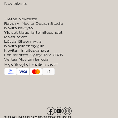
Novitalaiset
Tietoa Novitasta
Ravelry: Novita Design Studio
Novita rekrytoi
Yleiset tilaus- ja toimitusehdot
Maksutavat
Löydä jälleenmyyjä
Novita jälleenmyyjille
Novitan ilmoituskanava
Lankakartta Syksy-Talvi 2026
Vertaa Novitan lankoja
Hyväksytyt maksutavat
+
1
TIETOSUOJASELOSTE
EVÄSTEASETUKSET