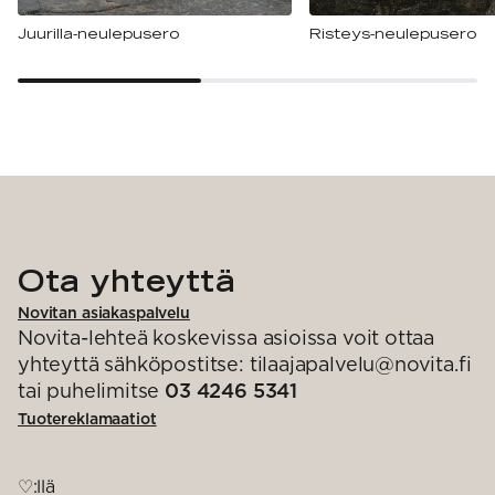
Juurilla-neulepusero
Risteys-neulepusero
Ota yhteyttä
Novitan asiakaspalvelu
Novita-lehteä koskevissa asioissa voit ottaa
yhteyttä sähköpostitse: tilaajapalvelu@novita.fi
tai puhelimitse
03 4246 5341
Tuotereklamaatiot
♡:llä