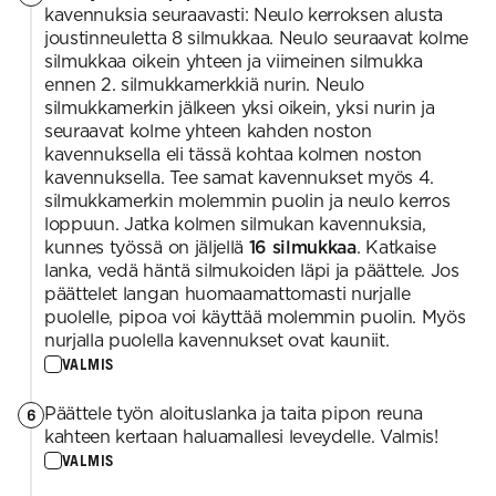
kavennuksia seuraavasti: Neulo kerroksen alusta
joustinneuletta 8 silmukkaa. Neulo seuraavat kolme
silmukkaa oikein yhteen ja viimeinen silmukka
ennen 2. silmukkamerkkiä nurin. Neulo
silmukkamerkin jälkeen yksi oikein, yksi nurin ja
seuraavat kolme yhteen kahden noston
kavennuksella eli tässä kohtaa kolmen noston
kavennuksella. Tee samat kavennukset myös 4.
silmukkamerkin molemmin puolin ja neulo kerros
loppuun. Jatka kolmen silmukan kavennuksia,
kunnes työssä on jäljellä
16 silmukkaa
. Katkaise
lanka, vedä häntä silmukoiden läpi ja päättele. Jos
päättelet langan huomaamattomasti nurjalle
puolelle, pipoa voi käyttää molemmin puolin. Myös
nurjalla puolella kavennukset ovat kauniit.
VALMIS
Päättele työn aloituslanka ja taita pipon reuna
6
kahteen kertaan haluamallesi leveydelle. Valmis!
VALMIS