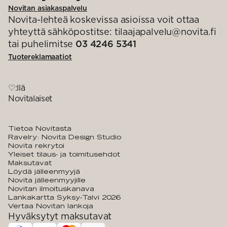
Novitan asiakaspalvelu
Novita-lehteä koskevissa asioissa voit ottaa
yhteyttä sähköpostitse: tilaajapalvelu@novita.fi
tai puhelimitse
03 4246 5341
Tuotereklamaatiot
♡:llä
Novitalaiset
Tietoa Novitasta
Ravelry: Novita Design Studio
Novita rekrytoi
Yleiset tilaus- ja toimitusehdot
Maksutavat
Löydä jälleenmyyjä
Novita jälleenmyyjille
Novitan ilmoituskanava
Lankakartta Syksy-Talvi 2026
Vertaa Novitan lankoja
Hyväksytyt maksutavat