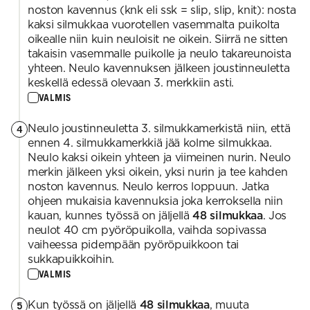
noston kavennus (knk eli ssk = slip, slip, knit): nosta
kaksi silmukkaa vuorotellen vasemmalta puikolta
oikealle niin kuin neuloisit ne oikein. Siirrä ne sitten
takaisin vasemmalle puikolle ja neulo takareunoista
yhteen. Neulo kavennuksen jälkeen joustinneuletta
keskellä edessä olevaan 3. merkkiin asti.
VALMIS
Neulo joustinneuletta 3. silmukkamerkistä niin, että
4
ennen 4. silmukkamerkkiä jää kolme silmukkaa.
Neulo kaksi oikein yhteen ja viimeinen nurin. Neulo
merkin jälkeen yksi oikein, yksi nurin ja tee kahden
noston kavennus. Neulo kerros loppuun. Jatka
ohjeen mukaisia kavennuksia joka kerroksella niin
kauan, kunnes työssä on jäljellä
48 silmukkaa
. Jos
neulot 40 cm pyöröpuikolla, vaihda sopivassa
vaiheessa pidempään pyöröpuikkoon tai
sukkapuikkoihin.
VALMIS
Kun työssä on jäljellä
48 silmukkaa
, muuta
5