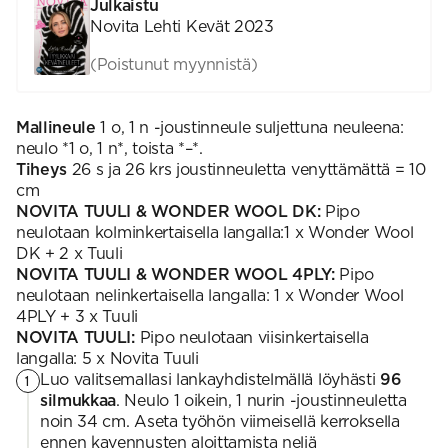
Julkaistu
Novita Lehti Kevät 2023
(Poistunut myynnistä)
Mallineule
1 o, 1 n -joustinneule suljettuna neuleena:
neulo *1 o, 1 n*, toista *–*.
Tiheys
26 s ja 26 krs joustinneuletta venyttämättä = 10
cm
NOVITA TUULI & WONDER WOOL DK:
Pipo
neulotaan kolminkertaisella langalla:1 x Wonder Wool
DK + 2 x Tuuli
NOVITA TUULI & WONDER WOOL 4PLY:
Pipo
neulotaan nelinkertaisella langalla: 1 x Wonder Wool
4PLY + 3 x Tuuli
NOVITA TUULI:
Pipo neulotaan viisinkertaisella
langalla: 5 x Novita Tuuli
Luo valitsemallasi lankayhdistelmällä löyhästi
96
1
silmukkaa
. Neulo 1 oikein, 1 nurin -joustinneuletta
noin 34 cm. Aseta työhön viimeisellä kerroksella
ennen kavennusten aloittamista neljä