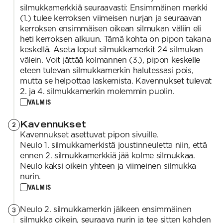
silmukkamerkkiä seuraavasti: Ensimmäinen merkki
(1.) tulee kerroksen viimeisen nurjan ja seuraavan
kerroksen ensimmäisen oikean silmukan väliin eli
heti kerroksen alkuun. Tämä kohta on pipon takana
keskellä. Aseta loput silmukkamerkit 24 silmukan
välein. Voit jättää kolmannen (3.), pipon keskelle
eteen tulevan silmukkamerkin halutessasi pois,
mutta se helpottaa laskemista. Kavennukset tulevat
2. ja 4. silmukkamerkin molemmin puolin.
VALMIS
Kavennukset
2
Kavennukset asettuvat pipon sivuille.
Neulo 1. silmukkamerkistä joustinneuletta niin, että
ennen 2. silmukkamerkkiä jää kolme silmukkaa.
Neulo kaksi oikein yhteen ja viimeinen silmukka
nurin.
VALMIS
Neulo 2. silmukkamerkin jälkeen ensimmäinen
3
silmukka oikein, seuraava nurin ja tee sitten kahden