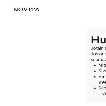
Hu
Jotain 
Jos ong
seuraav
Mit
Siv
Vir
99
Säh
sis