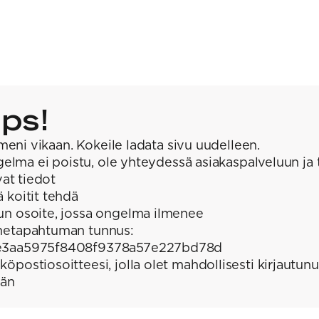
ps!
meni vikaan. Kokeile ladata sivu uudelleen.
elma ei poistu, ole yhteydessä asiakaspalveluun ja 
at tiedot
ä koitit tehdä
un osoite, jossa ongelma ilmenee
hetapahtuman tunnus:
e3aa5975f8408f9378a57e227bd78d
köpostiosoitteesi, jolla olet mahdollisesti kirjautunu
ään