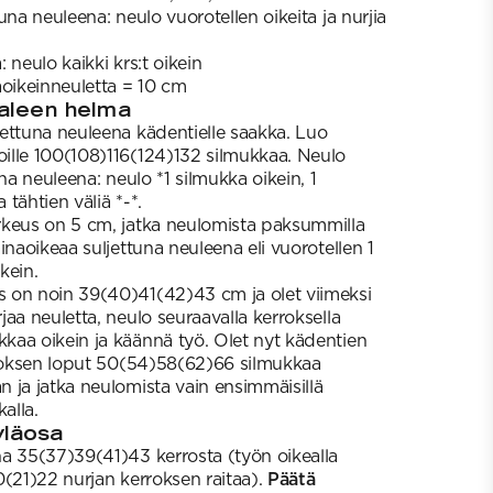
una neuleena: neulo vuorotellen oikeita ja nurjia
 neulo kaikki krs:t oikein
aoikeinneuletta = 10 cm
paleen helma
ettuna neuleena kädentielle saakka. Luo
ille 100(108)116(124)132 silmukkaa. Neulo
una neuleena: neulo *1 silmukka oikein, 1
 tähtien väliä *-*.
rkeus on 5 cm, jatka neulomista paksummilla
inaoikeaa suljettuna neuleena eli vuorotellen 1
ikein.
 on noin 39(40)41(42)43 cm ja olet viimeksi
aa neuletta, neulo seuraavalla kerroksella
aa oikein ja käännä työ. Olet nyt kädentien
rroksen loput 50(54)58(62)66 silmukkaa
 ja jatka neulomista vain ensimmäisillä
alla.
yläosa
a 35(37)39(41)43 kerrosta (työn oikealla
0(21)22 nurjan kerroksen raitaa).
Päätä