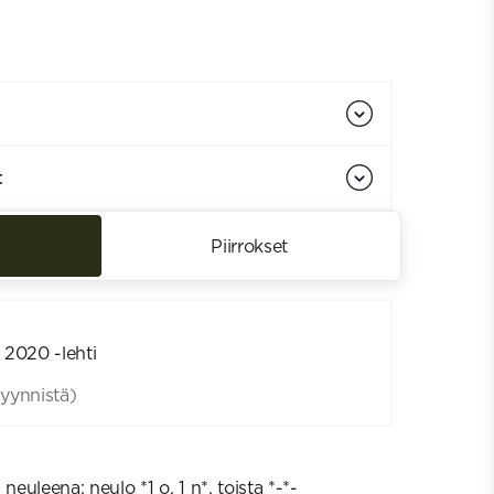
t
Piirrokset
 2020 -lehti
yynnistä)
neuleena: neulo *1 o, 1 n*, toista *-*-