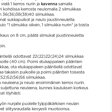
vielä 1 kerros nurin ja
kavenna
samalla
i kohdissa kerrosta neulomalla 2 silmukkaa
on 36(36)38(38)40 silmukkaa.
t sukkapuikot ja neulo joustinneuletta
lo *1 silmukka oikein, 1 silmukka nurin* ja toista
keus on 8 cm, päätä silmukat joustinneuletta
in.
ntiellä odottavat 22(22)22(24)24 silmukkaa
oille (40 cm). Poimi etukappaleen pääntien
ukkaa, ota etukappaleen pääntiellä odottavat
a takaisin puikoille ja poimi pääntien toisesta
2(52)52(56)56 silmukkaa.
a neuleena ja neulo ensimmäinen kerros nurin.
a suljettuna neuleena, kunnes kauluksen korkeus
at löyhästi.
työn nurjalle puolelle tylppäkärkisen neulan
et silitysraudalla kevyesti muotoonsa.