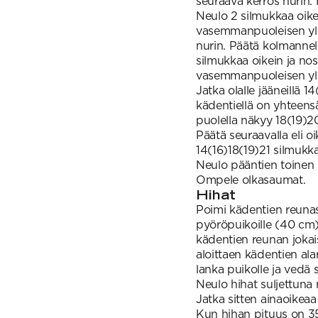
seuraava kerros nurin. 
Neulo 2 silmukkaa oike
vasemmanpuoleisen yli
nurin. Päätä kolmannell
silmukkaa oikein ja no
vasemmanpuoleisen yli
Jatka olalle jääneillä 1
kädentiellä on yhteens
puolella näkyy 18(19)20
Päätä seuraavalla eli o
14(16)18(19)21 silmukk
Neulo pääntien toinen 
Ompele olkasaumat.
Hihat
Poimi kädentien reunas
pyöröpuikoille (40 cm
kädentien reunan jokais
aloittaen kädentien al
lanka puikolle ja vedä s
Neulo hihat suljettuna
Jatka sitten ainaoikeaa
Kun hihan pituus on 3