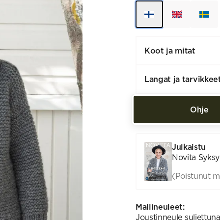
Koot ja mitat
Langat ja tarvikkee
Ohje
Julkaistu
Novita Syksy
(Poistunut m
Mallineuleet:
Joustinneule suljettuna 