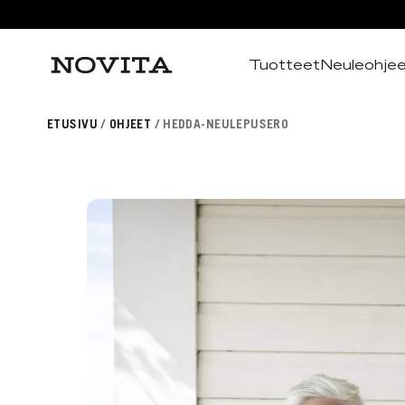
Tuotteet
Neuleohje
Haku
ETUSIVU
OHJEET
HEDDA-NEULEPUSERO