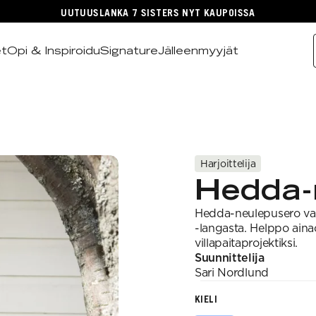
UUTUUSLANKA 7 SISTERS NYT KAUPOISSA
et
Opi & Inspiroidu
Signature
Jälleenmyyjät
Harjoittelija
Hedda-
Hedda-neulepusero va
-langasta. Helppo aina
villapaitaprojektiksi.
Suunnittelija
Sari
Nordlund
KIELI