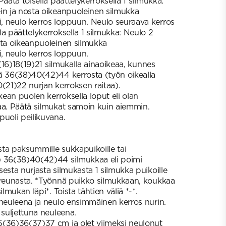
Päätä toisella päättelykerroksella 1 silmukka:
in ja nosta oikeanpuoleinen silmukka
, neulo kerros loppuun. Neulo seuraava kerros
a päättelykerroksella 1 silmukka: Neulo 2
sta oikeanpuoleinen silmukka
, neulo kerros loppuun.
4(16)18(19)21 silmukalla ainaoikeaa, kunnes
ä 36(38)40(42)44 kerrosta (työn oikealla
(21)22 nurjan kerroksen raitaa).
ikean puolen kerroksella loput eli olan
aa. Päätä silmukat samoin kuin aiemmin.
puoli peilikuvana.
ta paksummille sukkapuikoille tai
) 36(38)40(42)44 silmukkaa eli poimi
esta nurjasta silmukasta 1 silmukka puikoille
areunasta. *Työnnä puikko silmukkaan, koukkaa
ilmukan läpi*. Toista tähtien väliä *-*.
 neuleena ja neulo ensimmäinen kerros nurin.
 suljettuna neuleena.
5(36)36(37)37 cm ja olet viimeksi neulonut