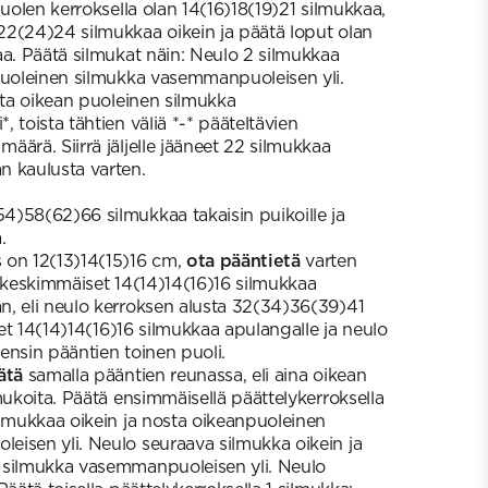
puolen kerroksella olan 14(16)18(19)21 silmukkaa,
2(24)24 silmukkaa oikein ja päätä loput olan
aa. Päätä silmukat näin: Neulo 2 silmukkaa
puoleinen silmukka vasemmanpuoleisen yli.
sta oikean puoleinen silmukka
 toista tähtien väliä *-* pääteltävien
ärä. Siirrä jäljelle jääneet 22 silmukkaa
n kaulusta varten.
)58(62)66 silmukkaa takaisin puikoille ja
.
 on 12(13)14(15)16 cm,
ota pääntietä
varten
a keskimmäiset 14(14)14(16)16 silmukkaa
, eli neulo kerroksen alusta 32(34)36(39)41
iset 14(14)14(16)16 silmukkaa apulangalle ja neulo
ensin pääntien toinen puoli.
ätä
samalla pääntien reunassa, eli aina oikean
mukoita. Päätä ensimmäisellä päättelykerroksella
ilmukkaa oikein ja nosta oikeanpuoleinen
isen yli. Neulo seuraava silmukka oikein ja
 silmukka vasemmanpuoleisen yli. Neulo