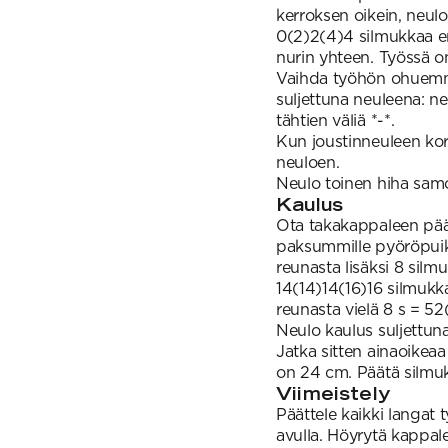
kerroksen oikein, neulo 
0(2)2(4)4 silmukkaa er
nurin yhteen. Työssä 
Vaihda työhön ohuemma
suljettuna neuleena: neu
tähtien väliä *-*.
Kun joustinneuleen kor
neuloen.
Neulo toinen hiha samo
Kaulus
Ota takakappaleen pää
paksummille pyöröpuik
reunasta lisäksi 8 silm
14(14)14(16)16 silmukka
reunasta vielä 8 s = 5
Neulo kaulus suljettun
Jatka sitten ainaoikea
on 24 cm. Päätä silmuk
Viimeistely
Päättele kaikki langat 
avulla. Höyrytä kappale