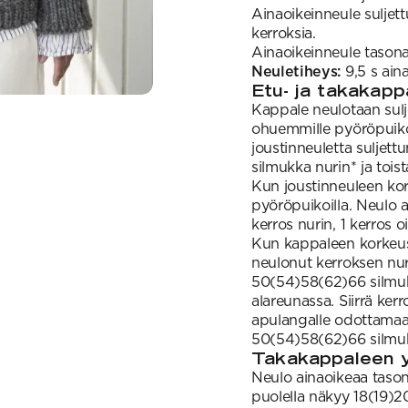
Ainaoikeinneule suljett
kerroksia.
Ainaoikeinneule tasona:
Neuletiheys:
9,5 s ain
Etu- ja takakap
Kappale neulotaan sulj
ohuemmille pyöröpuiko
joustinneuletta suljett
silmukka nurin* ja toista
Kun joustinneuleen ko
pyöröpuikoilla. Neulo a
kerros nurin, 1 kerros o
Kun kappaleen korkeus
neulonut kerroksen nurj
50(54)58(62)66 silmukk
alareunassa. Siirrä ke
apulangalle odottamaan
50(54)58(62)66 silmuk
Takakappaleen 
Neulo ainaoikeaa tason
puolella näkyy 18(19)2