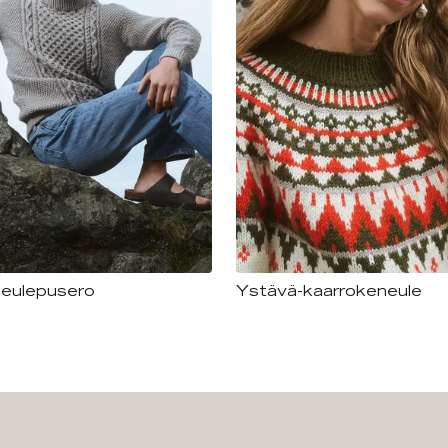
neulepusero
Ystävä-kaarrokeneule