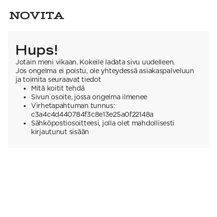
Hups!
Jotain meni vikaan. Kokeile ladata sivu uudelleen.
Jos ongelma ei poistu, ole yhteydessä asiakaspalveluun
ja toimita seuraavat tiedot
Mitä koitit tehdä
Sivun osoite, jossa ongelma ilmenee
Virhetapahtuman tunnus:
c3a4c4d440784f3c8e13e25a0f22148a
Sähköpostiosoitteesi, jolla olet mahdollisesti
kirjautunut sisään