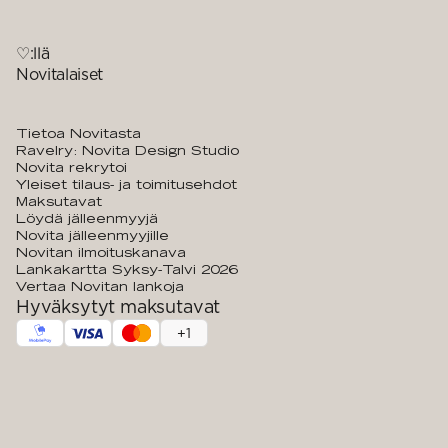
♡:llä
Novitalaiset
Tietoa Novitasta
Ravelry: Novita Design Studio
Novita rekrytoi
Yleiset tilaus- ja toimitusehdot
Maksutavat
Löydä jälleenmyyjä
Novita jälleenmyyjille
Novitan ilmoituskanava
Lankakartta Syksy-Talvi 2026
Vertaa Novitan lankoja
Hyväksytyt maksutavat
+
1