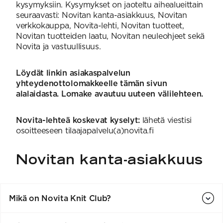
VAHVUUS
Signature
kysymyksiin. Kysymykset on jaoteltu aihealueittain
SESONGIN MALLISTOT
7 Veljestä
seuraavasti: Novitan kanta-asiakkuus, Novitan
1 = ohuin, 7 = paksuin
Nalle
verkkokauppa, Novita-lehti, Novitan tuotteet,
SS26 Kirsikka
Wonder Wool
1. Lace
INSPIROIDU
Simberg & Hanna
Hehku
2. 4-ply
Novitan tuotteiden laatu, Novitan neuleohjeet sekä
Sumari
3. Sport
Yhteisö
Novita ja vastuullisuus.
SS26 Hyvän olon
4. DK
Ajankohtaista
neuleet
5. Aran
Tilaa uutiskirje
SS26 Auringon
6. Chunky
Kaikki artikkelit
Löydät linkin asiakaspalvelun
kosketus -
7. Super Chunky
yhteydenottolomakkeelle tämän sivun
kesämallisto
alalaidasta. Lomake avautuu uuteen välilehteen.
SS26 Signature
Collection
Novita-lehteä koskevat kyselyt:
lähetä viestisi
osoitteeseen tilaajapalvelu(a)novita.fi
Novitan kanta-asiakkuus
Mikä on Novita Knit Club?