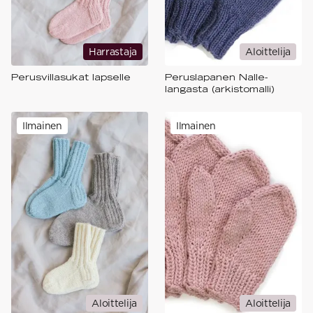
Harrastaja
Aloittelija
Perusvillasukat lapselle
Peruslapanen Nalle-
langasta (arkistomalli)
Ilmainen
Ilmainen
Aloittelija
Aloittelija