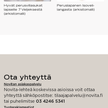
Hyvät perusvillasukat
Peruslapanen Isoveli-
lapselle 7 Veljeksestä
langasta (arkistomalli)
(arkistomalli)
Ota yhteyttä
Novitan asiakaspalvelu
Novita-lehteä koskevissa asioissa voit ottaa
yhteyttä sähköpostitse: tilaajapalvelu@novita.fi
tai puhelimitse
03 4246 5341
Tuotereklamaatiot