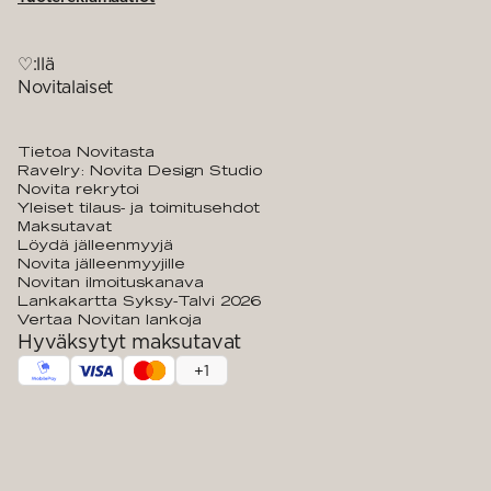
♡:llä
Novitalaiset
Tietoa Novitasta
Ravelry: Novita Design Studio
Novita rekrytoi
Yleiset tilaus- ja toimitusehdot
Maksutavat
Löydä jälleenmyyjä
Novita jälleenmyyjille
Novitan ilmoituskanava
Lankakartta Syksy-Talvi 2026
Vertaa Novitan lankoja
Hyväksytyt maksutavat
+
1