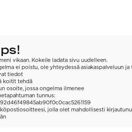
ps!
meni vikaan. Kokeile ladata sivu uudelleen.
elma ei poistu, ole yhteydessä asiakaspalveluun ja 
at tiedot
ä koitit tehdä
un osoite, jossa ongelma ilmenee
hetapahtuman tunnus:
92d46f49845ab90f0c0cac5261159
köpostiosoitteesi, jolla olet mahdollisesti kirjautunu
ään