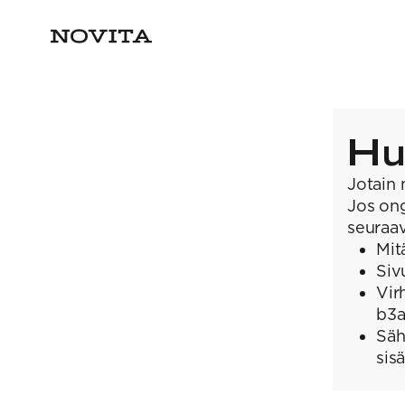
Hu
Jotain 
Jos ong
seuraav
Mit
Siv
Vir
b3a
Säh
sis