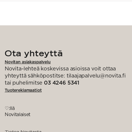
Ota yhteyttä
Novitan asiakaspalvelu
Novita-lehteä koskevissa asioissa voit ottaa
yhteyttä sähköpostitse: tilaajapalvelu@novita.fi
tai puhelimitse
03 4246 5341
Tuotereklamaatiot
♡:llä
Novitalaiset
Tietoa Novitasta