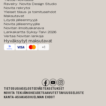
Ravelry: Novita Design Studio
Novita rekrytoi
Yleiset tilaus- ja toimitusehdot
Maksutavat
Löydä jälleenmyyjä
Novita jälleenmyyjille
Novitan ilmoituskanava
Lankakartta Syksy-Talvi 2026
Vertaa Novitan lankoja
Hyväksytyt maksutavat
+
1
TIETOSUOJASELOSTE
EVÄSTEASETUKSET
NOVITA TEKIJÄNOIKEUDET
SAAVUTETTAVUUSSELOSTE
KANTA-ASIAKASOHJELMAN EHDOT