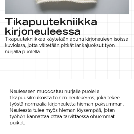
VAHVUUS
Signature
SESONGIN MALLISTOT
7 Veljestä
1 = ohuin, 7 = paksuin
Nalle
SS26 Kirsikka
Wonder Wool
1. Lace
INSPIROIDU
Tikapuutekniikka
Simberg & Hanna
Hehku
2. 4-ply
Sumari
3. Sport
Yhteisö
kirjoneuleessa
SS26 Hyvän olon
4. DK
Ajankohtaista
neuleet
5. Aran
Tilaa uutiskirje
Tikapuutekniikkaa käytetään apuna kirjoneuleen isoissa
SS26 Auringon
6. Chunky
Kaikki artikkelit
kuvioissa, jotta vältetään pitkät lankajuoksut työn
kosketus -
7. Super Chunky
kesämallisto
nurjalla puolella.
SS26 Signature
Collection
Neuleeseen muodostuu nurjalle puolelle
tikapuusilmukoista toinen neulekerros, joka tekee
työstä normaalia kirjoneuletta hieman paksumman.
Neuleesta tulee myös hieman löysempää, joten
työhön kannattaa ottaa tarvittaessa ohuemmat
puikot.