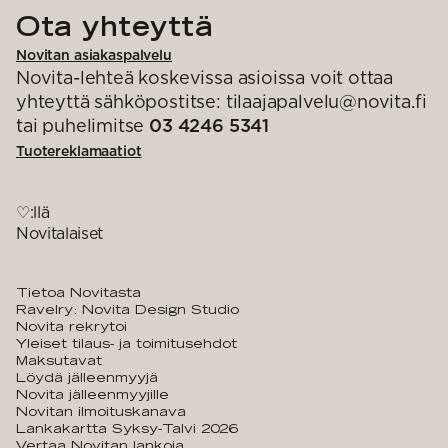
Ota yhteyttä
Novitan asiakaspalvelu
Novita-lehteä koskevissa asioissa voit ottaa
yhteyttä sähköpostitse: tilaajapalvelu@novita.fi
tai puhelimitse
03 4246 5341
Tuotereklamaatiot
♡:llä
Novitalaiset
Tietoa Novitasta
Ravelry: Novita Design Studio
Novita rekrytoi
Yleiset tilaus- ja toimitusehdot
Maksutavat
Löydä jälleenmyyjä
Novita jälleenmyyjille
Novitan ilmoituskanava
Lankakartta Syksy-Talvi 2026
Vertaa Novitan lankoja