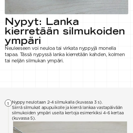
VAHVUUS
Signature
SESONGIN MALLISTOT
7 Veljestä
1 = ohuin, 7 = paksuin
Nalle
SS26 Kirsikka
Wonder Wool
1. Lace
INSPIROIDU
Nypyt: Lanka
Simberg & Hanna
Hehku
2. 4-ply
Sumari
3. Sport
Yhteisö
kierretään silmukoiden
SS26 Hyvän olon
4. DK
Ajankohtaista
neuleet
5. Aran
Tilaa uutiskirje
ympäri
SS26 Auringon
6. Chunky
Kaikki artikkelit
kosketus -
7. Super Chunky
Neuleeseen voi neuloa tai virkata nyppyjä monella
kesämallisto
tapaa. Tässä nypyssä lanka kierretään kahden, kolmen
SS26 Signature
tai neljän silmukan ympäri.
Collection
Nyppy neulotaan 2-4 silmukalla (kuvassa 3 s).
1
Siirrä silmukat apupuikolle ja kierrä lankaa vastapäivään
silmukoiden ympäri useita kertoja esimerkiksi 4-6 kertaa
(kuvassa 5).