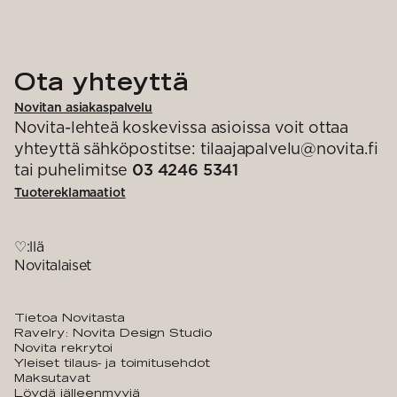
Ota yhteyttä
Novitan asiakaspalvelu
Novita-lehteä koskevissa asioissa voit ottaa
yhteyttä sähköpostitse: tilaajapalvelu@novita.fi
tai puhelimitse
03 4246 5341
Tuotereklamaatiot
♡:llä
Novitalaiset
Tietoa Novitasta
Ravelry: Novita Design Studio
Novita rekrytoi
Yleiset tilaus- ja toimitusehdot
Maksutavat
Löydä jälleenmyyjä