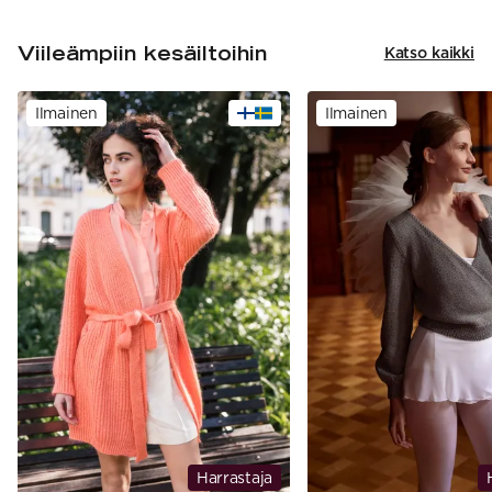
Viileämpiin kesäiltoihin
Katso kaikki
Ilmainen
Ilmainen
Harrastaja