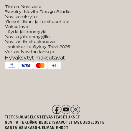
Tietoa Novitasta
Ravelry: Novita Design Studio
Novita rekrytoi
Yleiset tilaus- ja toimitusehdot
Maksutavat
Löydä jälleenmyyjä
Novita jälleenmyyjille
Novitan ilmoituskanava
Lankakartta Syksy-Talvi 2026
Vertaa Novitan lankoja
Hyväksytyt maksutavat
+
1
TIETOSUOJASELOSTE
EVÄSTEASETUKSET
NOVITA TEKIJÄNOIKEUDET
SAAVUTETTAVUUSSELOSTE
KANTA-ASIAKASOHJELMAN EHDOT