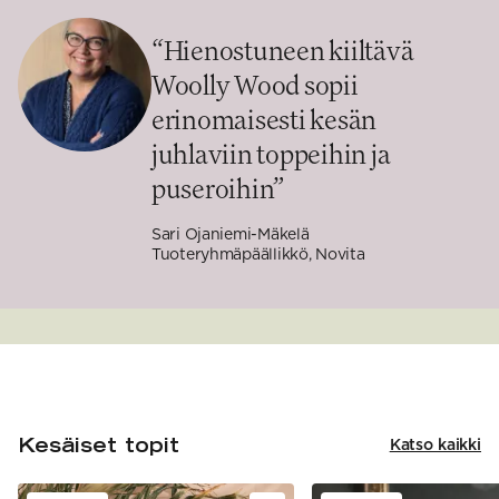
“
Hienostuneen kiiltävä
Woolly Wood sopii
erinomaisesti kesän
juhlaviin toppeihin ja
puseroihin
”
Sari Ojaniemi-Mäkelä
Tuoteryhmäpäällikkö, Novita
Kesäiset topit
Katso kaikki