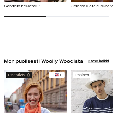
Gabriella-neuletakki
Celesta-kietaisupuser
Monipuolisesti Woolly Woodista
Katso kaikki
Essentials
+
1
Ilmainen