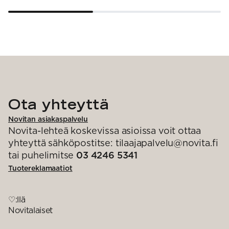
Ota yhteyttä
Novitan asiakaspalvelu
Novita-lehteä koskevissa asioissa voit ottaa
yhteyttä sähköpostitse: tilaajapalvelu@novita.fi
tai puhelimitse
03 4246 5341
Tuotereklamaatiot
♡:llä
Novitalaiset