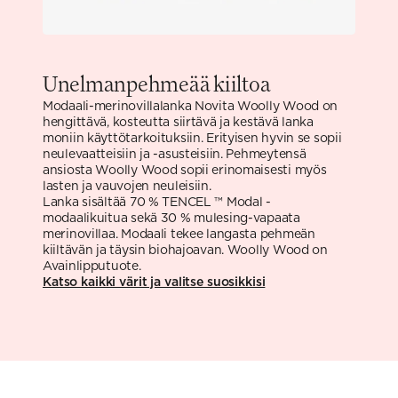
Unelmanpehmeää kiiltoa
Modaali-merinovillalanka Novita Woolly Wood on
hengittävä, kosteutta siirtävä ja kestävä lanka
moniin käyttötarkoituksiin. Erityisen hyvin se sopii
neulevaatteisiin ja -asusteisiin. Pehmeytensä
ansiosta Woolly Wood sopii erinomaisesti myös
lasten ja vauvojen neuleisiin.
Lanka sisältää 70 % TENCEL ™ Modal -
modaalikuitua sekä 30 % mulesing-vapaata
merinovillaa. Modaali tekee langasta pehmeän
kiiltävän ja täysin biohajoavan. Woolly Wood on
Avainlipputuote.
Katso kaikki värit ja valitse suosikkisi