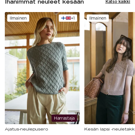
Ihanimmat neuleet kesään
Katso kaikki
Ilmainen
+
1
Ilmainen
Harrastaja
Ajatus-neulepusero
Kesän lapsi -neuletakk