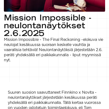
VAHVUUS
Signature
SESONGIN MALLISTOT
7 Veljestä
1 = ohuin, 7 = paksuin
Nalle
SS26 Kirsikka
Wonder Wool
1. Lace
INSPIROIDU
Mission Impossible -
Simberg & Hanna
Hehku
2. 4-ply
Sumari
3. Sport
Yhteisö
neulonta­näytökset
SS26 Hyvän olon
4. DK
Ajankohtaista
neuleet
5. Aran
Tilaa uutiskirje
2.6.2025
SS26 Auringon
6. Chunky
Kaikki artikkelit
kosketus -
7. Super Chunky
Mission Impossible - The Final Reckoning -elokuva vie
kesämallisto
neulojat kesäkuussa suoraan keskelle vauhtia ja
SS26 Signature
vaarallisia tehtäviä! Neulontanäytöksiä järjestetään 2.6.
Collection
peräti yhdeksällä eri paikkakunnalla - liput myynnissä
nyt.
Suuren suosion saavuttaneet Finnkino x Novita -
neulontanäytökset järjestetään kesäkuussa peräti
yhdeksällä eri paikkakunnalla. Tällä kertaa vuorossa
on vuoden odotetuin toimintaelokuva, eli Tom