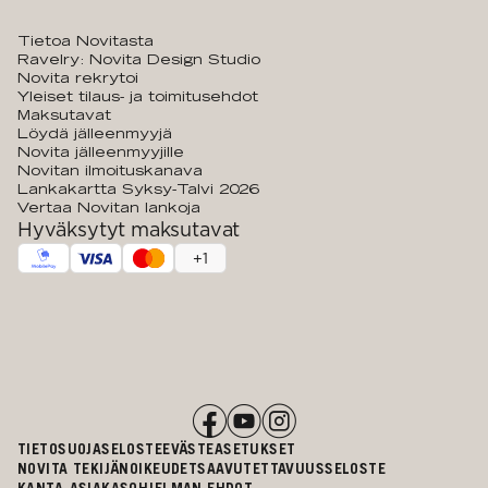
Tietoa Novitasta
Ravelry: Novita Design Studio
Novita rekrytoi
Yleiset tilaus- ja toimitusehdot
Maksutavat
Löydä jälleenmyyjä
Novita jälleenmyyjille
Novitan ilmoituskanava
Lankakartta Syksy-Talvi 2026
Vertaa Novitan lankoja
Hyväksytyt maksutavat
+
1
TIETOSUOJASELOSTE
EVÄSTEASETUKSET
NOVITA TEKIJÄNOIKEUDET
SAAVUTETTAVUUSSELOSTE
KANTA-ASIAKASOHJELMAN EHDOT