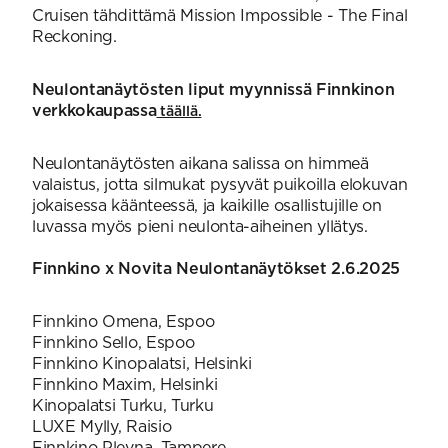
Cruisen tähdittämä Mission Impossible - The Final
Reckoning.
Neulontanäytösten liput myynnissä Finnkinon
verkkokaupassa
täällä.
Neulontanäytösten aikana salissa on himmeä
valaistus, jotta silmukat pysyvät puikoilla elokuvan
jokaisessa käänteessä, ja kaikille osallistujille on
luvassa myös pieni neulonta-aiheinen yllätys.
Finnkino x Novita Neulontanäytökset 2.6.2025
Finnkino Omena, Espoo
Finnkino Sello, Espoo
Finnkino Kinopalatsi, Helsinki
Finnkino Maxim, Helsinki
Kinopalatsi Turku, Turku
LUXE Mylly, Raisio
Finnkino Plevna, Tampere