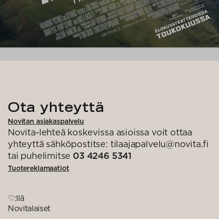
Ota yhteyttä
Novitan asiakaspalvelu
Novita-lehteä koskevissa asioissa voit ottaa
yhteyttä sähköpostitse: tilaajapalvelu@novita.fi
tai puhelimitse
03 4246 5341
Tuotereklamaatiot
♡:llä
Novitalaiset