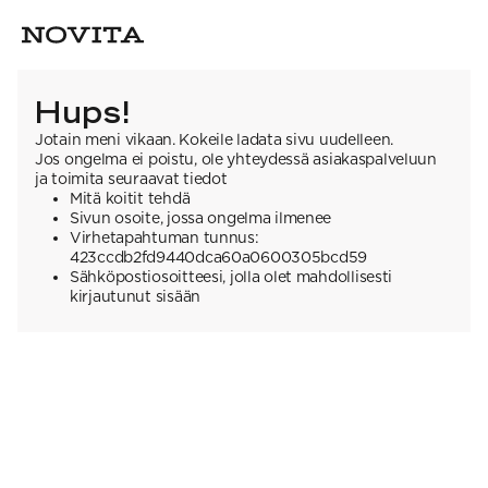
Hups!
Jotain meni vikaan. Kokeile ladata sivu uudelleen.
Jos ongelma ei poistu, ole yhteydessä asiakaspalveluun
ja toimita seuraavat tiedot
Mitä koitit tehdä
Sivun osoite, jossa ongelma ilmenee
Virhetapahtuman tunnus:
423ccdb2fd9440dca60a0600305bcd59
Sähköpostiosoitteesi, jolla olet mahdollisesti
kirjautunut sisään