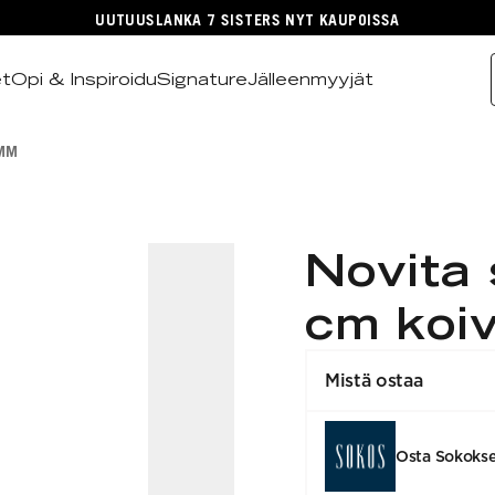
UUTUUSLANKA 7 SISTERS NYT KAUPOISSA
et
Opi & Inspiroidu
Signature
Jälleenmyyjät
 MM
Novita
cm koi
Mistä ostaa
Osta Sokoks