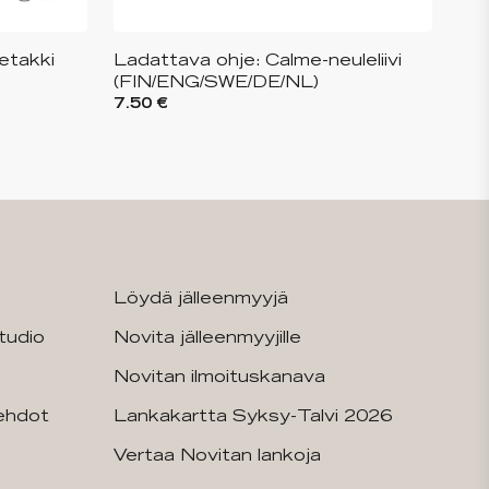
etakki
Ladattava ohje: Calme-neuleliivi
(FIN/ENG/SWE/DE/NL)
7.50 €
Löydä jälleenmyyjä
tudio
Novita jälleenmyyjille
Novitan ilmoituskanava
sehdot
Lankakartta Syksy-Talvi 2026
Vertaa Novitan lankoja