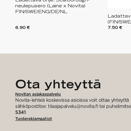
neulepusero (Laine x Novita)
FIN/SWE/ENG/DE/NL
Ladattava
(FIN/SWE
6.90 €
7.50 €
Ota yhteyttä
Novitan asiakaspalvelu
Novita-lehteä koskevissa asioissa voit ottaa yhteyttä
sähköpostitse: tilaajapalvelu@novita.fi tai puhelimits
5341
Tuotereklamaatiot