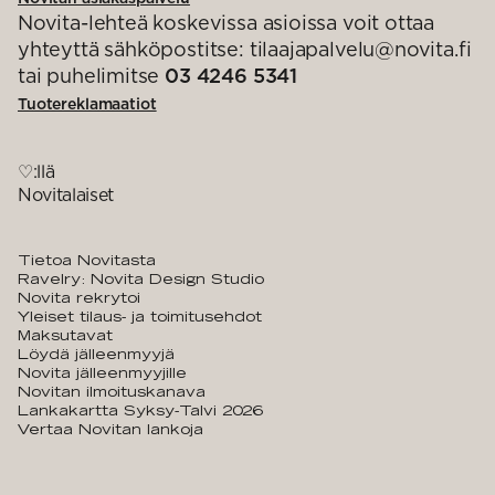
Novita-lehteä koskevissa asioissa voit ottaa
yhteyttä sähköpostitse: tilaajapalvelu@novita.fi
tai puhelimitse
03 4246 5341
Tuotereklamaatiot
♡:llä
Novitalaiset
Tietoa Novitasta
Ravelry: Novita Design Studio
Novita rekrytoi
Yleiset tilaus- ja toimitusehdot
Maksutavat
Löydä jälleenmyyjä
Novita jälleenmyyjille
Novitan ilmoituskanava
Lankakartta Syksy-Talvi 2026
Vertaa Novitan lankoja