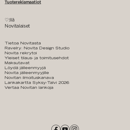
Tuotereklamaatiot
♡:llä
Novitalaiset
Tietoa Novitasta
Ravelry: Novita Design Studio
Novita rekrytoi
Yleiset tilaus- ja toimitusehdot
Maksutavat
Löydä jälleenmyyjä
Novita jälleenmyyjille
Novitan ilmoituskanava
Lankakartta Syksy-Talvi 2026
Vertaa Novitan lankoja