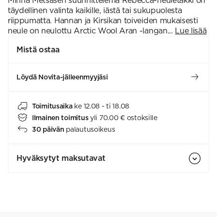
Minna Metsäsen suunnittelema Rebecca-neuletakki on
täydellinen valinta kaikille, iästä tai sukupuolesta
riippumatta. Hannan ja Kirsikan toiveiden mukaisesti
neule on neulottu Arctic Wool Aran -langan...
Lue lisää
Mistä ostaa
Löydä Novita-jälleenmyyjäsi
Toimitusaika
ke 12.08 - ti 18.08
Ilmainen toimitus
yli 70.00 € ostoksille
30 päivän
palautusoikeus
Hyväksytyt maksutavat