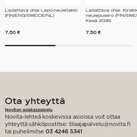
Ladattava ohje Lepo-neuletakki
Ladattava ohje: Kirsik
(FIN/ENG/SWE/DE/NL)
neulepusero (FIN/SWE
Kesä 2026)
7.50 €
7.50 €
Ota yhteyttä
Novitan asiakaspalvelu
Novita-lehteä koskevissa asioissa voit ottaa
yhteyttä sähköpostitse: tilaajapalvelu@novita.fi
tai puhelimitse
03 4246 5341