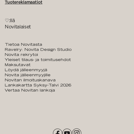
Tuotereklamaatiot
♡:llä
Novitalaiset
Tietoa Novitasta
Ravelry: Novita Design Studio
Novita rekrytoi
Yleiset tilaus- ja toimitusehdot
Maksutavat
Löydä jälleenmyyjä
Novita jälleenmyyjille
Novitan ilmoituskanava
Lankakartta Syksy-Talvi 2026
Vertaa Novitan lankoja