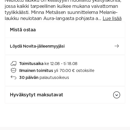
Neulottu laukku on kesätyylin huoliteltu yksityiskohta,
jossa kaikki tarpeellinen kulkee mukana vaivattoman
tyylikkäästi. Minna Metsäsen suunnittelema Melanie-
laukku neulotaan Aura-langasta pohjasta a...
Lue lisää
Mistä ostaa
Löydä Novita-jälleenmyyjäsi
Toimitusaika
ke 12.08 - ti 18.08
Ilmainen toimitus
yli 70.00 € ostoksille
30 päivän
palautusoikeus
Hyväksytyt maksutavat