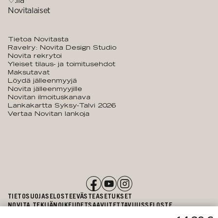
♡:llä
Novitalaiset
Tietoa Novitasta
Ravelry: Novita Design Studio
Novita rekrytoi
Yleiset tilaus- ja toimitusehdot
Maksutavat
Löydä jälleenmyyjä
Novita jälleenmyyjille
Novitan ilmoituskanava
Lankakartta Syksy-Talvi 2026
Vertaa Novitan lankoja
TIETOSUOJASELOSTE
EVÄSTEASETUKSET
NOVITA TEKIJÄNOIKEUDET
SAAVUTETTAVUUSSELOSTE
KANTA-ASIAKASOHJELMAN EHDOT