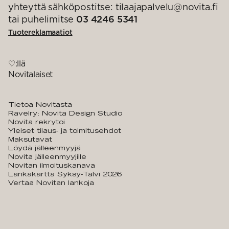
yhteyttä sähköpostitse: tilaajapalvelu@novita.fi
tai puhelimitse
03 4246 5341
Tuotereklamaatiot
♡:llä
Novitalaiset
Tietoa Novitasta
Ravelry: Novita Design Studio
Novita rekrytoi
Yleiset tilaus- ja toimitusehdot
Maksutavat
Löydä jälleenmyyjä
Novita jälleenmyyjille
Novitan ilmoituskanava
Lankakartta Syksy-Talvi 2026
Vertaa Novitan lankoja