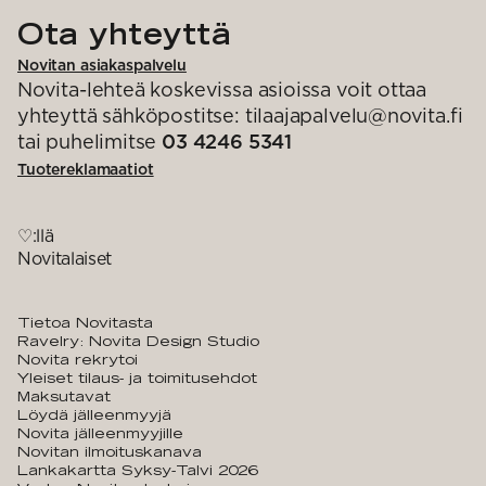
Ota yhteyttä
Novitan asiakaspalvelu
Novita-lehteä koskevissa asioissa voit ottaa
yhteyttä sähköpostitse: tilaajapalvelu@novita.fi
tai puhelimitse
03 4246 5341
Tuotereklamaatiot
♡:llä
Novitalaiset
Tietoa Novitasta
Ravelry: Novita Design Studio
Novita rekrytoi
Yleiset tilaus- ja toimitusehdot
Maksutavat
Löydä jälleenmyyjä
Novita jälleenmyyjille
Novitan ilmoituskanava
Lankakartta Syksy-Talvi 2026