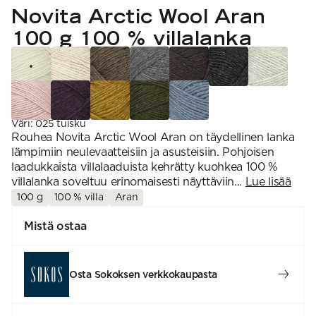
VAHVUUS
Signature
Novita Arctic Wool Aran
SESONGIN MALLISTOT
7 Veljestä
1 = ohuin, 7 = paksuin
Nalle
100 g 100 % villalanka
SS26 Kirsikka
Wonder Wool
1. Lace
INSPIROIDU
Simberg & Hanna
Hehku
2. 4-ply
Sumari
3. Sport
Yhteisö
SS26 Hyvän olon
4. DK
Ajankohtaista
neuleet
5. Aran
Tilaa uutiskirje
SS26 Auringon
6. Chunky
Kaikki artikkelit
kosketus -
7. Super Chunky
kesämallisto
Väri
:
025 tuisku
SS26 Signature
Rouhea Novita Arctic Wool Aran on täydellinen lanka
Collection
lämpimiin neulevaatteisiin ja asusteisiin. Pohjoisen
laadukkaista villalaaduista kehrätty kuohkea 100 %
villalanka soveltuu erinomaisesti näyttäviin...
Lue lisää
100 g
100 % villa
Aran
Mistä ostaa
Osta Sokoksen verkkokaupasta