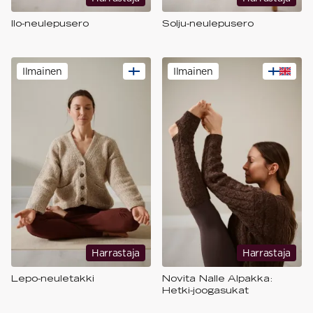
Ilo-neulepusero
Solju-neulepusero
Ilmainen
Ilmainen
Harrastaja
Harrastaja
Lepo-neuletakki
Novita Nalle Alpakka:
Hetki-joogasukat