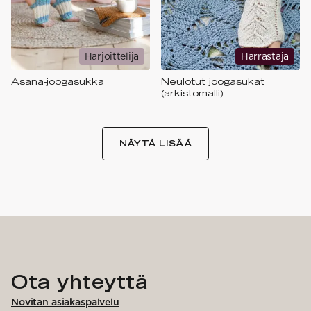
Harjoittelija
Harrastaja
Asana-joogasukka
Neulotut joogasukat
(arkistomalli)
NÄYTÄ LISÄÄ
Ota yhteyttä
Novitan asiakaspalvelu