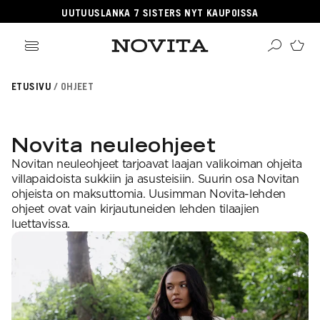
UUTUUSLANKA 7 SISTERS NYT KAUPOISSA
ikki tuotteet
ETUSIVU
OHJEET
angat
ikki ohjeet
Haku
rvikkeet
sille
lleenmyyjät
neulomaan
ehille
gitaaliset tuotteet
Novita neuleohjeet
taan villasukkia
psille
OSITUIMMAT
i virkkauksesta
jetäsmennykset
Novitan neuleohjeet tarjoavat laajan valikoiman ohjeita
a Novitasta
OSITUT OHJEKATEGORIAT
kkalangat
villapaidoista sukkiin ja asusteisiin. Suurin osa Novitan
kehitys
llalangat
ohjeista on maksuttomia. Uusimman Novita-lehden
gnature
a-lehti
hairlangat
ohjeet ovat vain kirjautuneiden lehden tilaajien
sentials
istuneet langat
EKOULU
luettavissa.
llasukat
nkojen vastaavuudet
rkkaus
ominen
osituimmat langat
ittelijat
aus
teisneulonnat
aulukot
ahvuus
 ja hoito-ohjeet
songin mallistot
i neulekoulut
SUOSITUIMMAT LANGAT
roidu