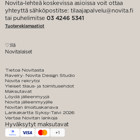
Novita-lehteä koskevissa asioissa voit ottaa
yhteyttä sähköpostitse: tilaajapalvelu@novita.fi
tai puhelimitse
03 4246 5341
Tuotereklamaatiot
♡:llä
Novitalaiset
Tietoa Novitasta
Ravelry: Novita Design Studio
Novita rekrytoi
Yleiset tilaus- ja toimitusehdot
Maksutavat
Löydä jälleenmyyjä
Novita jälleenmyyjille
Novitan ilmoituskanava
Lankakartta Syksy-Talvi 2026
Vertaa Novitan lankoja
Hyväksytyt maksutavat
+
1