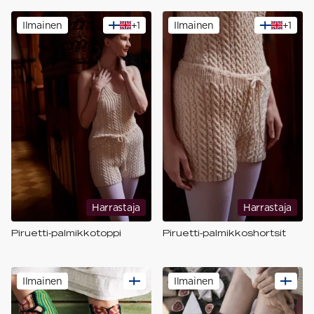
Ilmainen
+
1
Ilmainen
+
1
Harrastaja
Harrastaja
Piruetti-palmikkotoppi
Piruetti-palmikkoshortsit
Ilmainen
Ilmainen