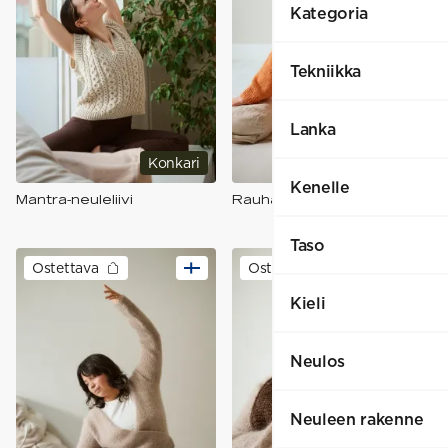
Kategoria
Tekniikka
Lanka
Konkari
Harrastaja
Kenelle
Mantra-neuleliivi
Rauha-neulepusero
Taso
Ostettava
Ostettava
Kieli
Neulos
Neuleen rakenne