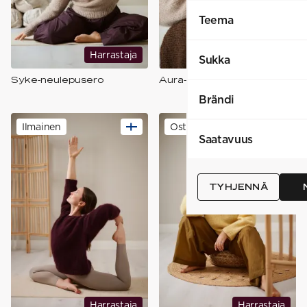
Teema
Harrastaja
Harrastaja
Sukka
Syke-neulepusero
Aura-neulehuivi
Brändi
Ilmainen
Ostettava
Saatavuus
TYHJENNÄ
Harrastaja
Harrastaja