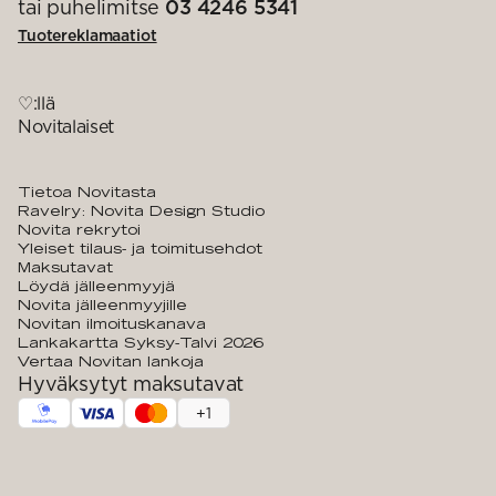
tai puhelimitse
03 4246 5341
Tuotereklamaatiot
♡:llä
Novitalaiset
Tietoa Novitasta
Ravelry: Novita Design Studio
Novita rekrytoi
Yleiset tilaus- ja toimitusehdot
Maksutavat
Löydä jälleenmyyjä
Novita jälleenmyyjille
Novitan ilmoituskanava
Lankakartta Syksy-Talvi 2026
Vertaa Novitan lankoja
Hyväksytyt maksutavat
+
1