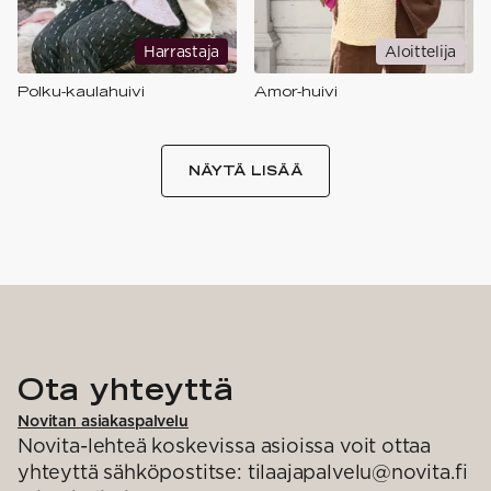
Harrastaja
Aloittelija
Polku-kaulahuivi
Amor-huivi
NÄYTÄ LISÄÄ
Ota yhteyttä
Novitan asiakaspalvelu
Novita-lehteä koskevissa asioissa voit ottaa
yhteyttä sähköpostitse: tilaajapalvelu@novita.fi