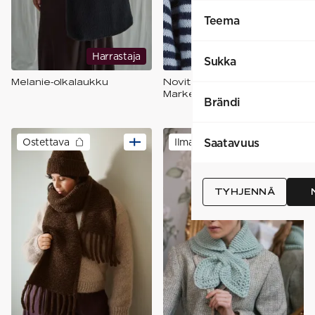
Teema
Harrastaja
Harjoittelija
Sukka
Melanie-olkalaukku
Novita Helene & Edith:
Market Scarf
Brändi
Saatavuus
Ostettava
Ilmainen
TYHJENNÄ