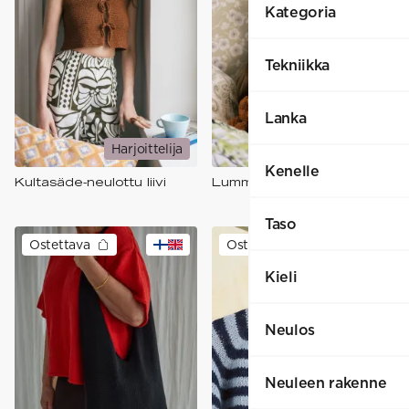
Kategoria
Tekniikka
Lanka
Harjoittelija
Harjoittelija
Kenelle
Kultasäde-neulottu liivi
Lumme-neulehuivi
Taso
Ostettava
Ostettava
+
3
Kieli
Neulos
Neuleen rakenne