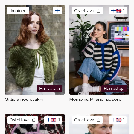
Ilmainen
Ostettava
+
1
Harrastaja
Harrastaja
Gràcia-neuletakki
Memphis Milano -pusero
Ostettava
+
1
Ostettava
+
1