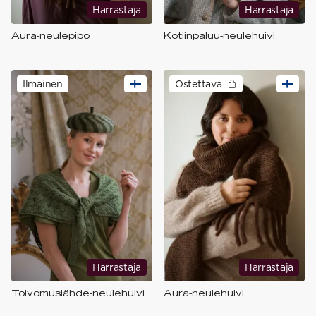
Harrastaja
Harrastaja
Aura-neulepipo
Kotiinpaluu-neulehuivi
Ilmainen
Ostettava
Harrastaja
Harrastaja
Toivomuslähde-neulehuivi
Aura-neulehuivi