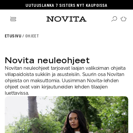
UUTUUSLANKA 7 SISTERS NYT KAUPOISSA
ikki tuotteet
ETUSIVU
OHJEET
angat
ikki ohjeet
Haku
rvikkeet
sille
lleenmyyjät
neulomaan
ehille
gitaaliset tuotteet
Novita neuleohjeet
taan villasukkia
psille
OSITUIMMAT
i virkkauksesta
jetäsmennykset
Novitan neuleohjeet tarjoavat laajan valikoiman ohjeita
a Novitasta
OSITUT OHJEKATEGORIAT
kkalangat
villapaidoista sukkiin ja asusteisiin. Suurin osa Novitan
kehitys
llalangat
ohjeista on maksuttomia. Uusimman Novita-lehden
gnature
a-lehti
hairlangat
ohjeet ovat vain kirjautuneiden lehden tilaajien
sentials
istuneet langat
EKOULU
luettavissa.
llasukat
nkojen vastaavuudet
rkkaus
ominen
osituimmat langat
ittelijat
aus
teisneulonnat
aulukot
ahvuus
 ja hoito-ohjeet
songin mallistot
i neulekoulut
SUOSITUIMMAT LANGAT
roidu