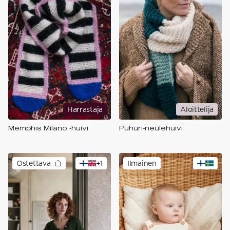
Harrastaja
Aloittelija
Memphis Milano -huivi
Puhuri-neulehuivi
Ostettava
+
1
Ilmainen