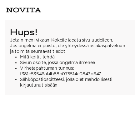
Hups!
Jotain meni vikaan. Kokeile ladata sivu uudelleen.
Jos ongelma ei poistu, ole yhteydessä asiakaspalveluun
ja toimita seuraavat tiedot
Mitä koitit tehdä
Sivun osoite, jossa ongelma ilmenee
Virhetapahtuman tunnus:
f381c53546af4b88b075514c0843d647
Sähköpostiosoitteesi, jolla olet mahdollisesti
kirjautunut sisään