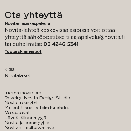
Ota yhteyttä
Novitan asiakaspalvelu
Novita-lehteä koskevissa asioissa voit ottaa
yhteyttä sähköpostitse: tilaajapalvelu@novita.fi
tai puhelimitse
03 4246 5341
Tuotereklamaatiot
♡:llä
Novitalaiset
Tietoa Novitasta
Ravelry: Novita Design Studio
Novita rekrytoi
Yleiset tilaus- ja toimitusehdot
Maksutavat
Löydä jälleenmyyjä
Novita jälleenmyyjille
Novitan ilmoituskanava