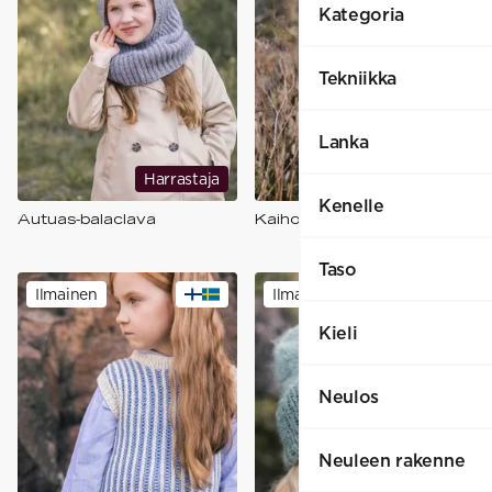
Kategoria
Tekniikka
Lanka
Harrastaja
Harrastaja
Kenelle
Autuas-balaclava
Kaiho-neulemekko
Taso
Ilmainen
Ilmainen
Kieli
Neulos
Neuleen rakenne