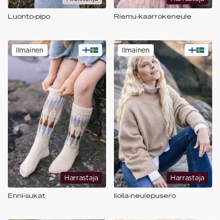
Luonto-pipo
Riemu-kaarrokeneule
Ilmainen
Ilmainen
Harrastaja
Harrastaja
Enni-sukat
Ilolla-neulepusero