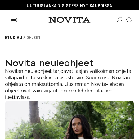
UUTUUSLANKA 7 SISTERS NYT KAUPOISSA
ikki tuotteet
ETUSIVU
OHJEET
angat
ikki ohjeet
Haku
rvikkeet
sille
lleenmyyjät
neulomaan
ehille
gitaaliset tuotteet
Novita neuleohjeet
taan villasukkia
psille
OSITUIMMAT
i virkkauksesta
jetäsmennykset
Novitan neuleohjeet tarjoavat laajan valikoiman ohjeita
a Novitasta
OSITUT OHJEKATEGORIAT
kkalangat
villapaidoista sukkiin ja asusteisiin. Suurin osa Novitan
kehitys
llalangat
ohjeista on maksuttomia. Uusimman Novita-lehden
gnature
a-lehti
hairlangat
ohjeet ovat vain kirjautuneiden lehden tilaajien
sentials
istuneet langat
EKOULU
luettavissa.
llasukat
nkojen vastaavuudet
rkkaus
ominen
osituimmat langat
ittelijat
aus
teisneulonnat
aulukot
ahvuus
 ja hoito-ohjeet
songin mallistot
i neulekoulut
SUOSITUIMMAT LANGAT
roidu