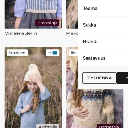
Teema
Harrastaja
Aloittelija
Sukka
Onneli-neuleliivi
Mieli-pipo
Brändi
Ilmainen
Ilmainen
Saatavuus
TYHJENNÄ
Aloittelija
Harrastaja