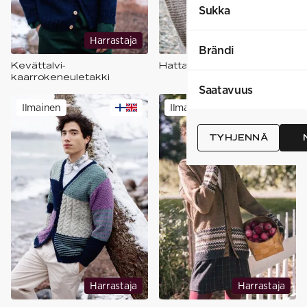
Sukka
Harrastaja
Harrastaja
Brändi
Kevättalvi-
Hattara-takki
kaarrokeneuletakki
Saatavuus
Ilmainen
Ilmainen
TYHJENNÄ
Harrastaja
Harrastaja