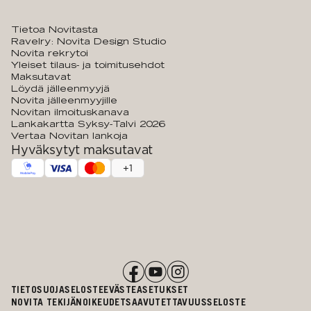
Tietoa Novitasta
Ravelry: Novita Design Studio
Novita rekrytoi
Yleiset tilaus- ja toimitusehdot
Maksutavat
Löydä jälleenmyyjä
Novita jälleenmyyjille
Novitan ilmoituskanava
Lankakartta Syksy-Talvi 2026
Vertaa Novitan lankoja
Hyväksytyt maksutavat
+
1
TIETOSUOJASELOSTE
EVÄSTEASETUKSET
NOVITA TEKIJÄNOIKEUDET
SAAVUTETTAVUUSSELOSTE