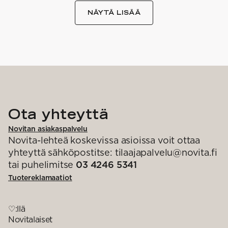
NÄYTÄ LISÄÄ
Ota yhteyttä
Novitan asiakaspalvelu
Novita-lehteä koskevissa asioissa voit ottaa
yhteyttä sähköpostitse: tilaajapalvelu@novita.fi
tai puhelimitse
03 4246 5341
Tuotereklamaatiot
♡:llä
Novitalaiset