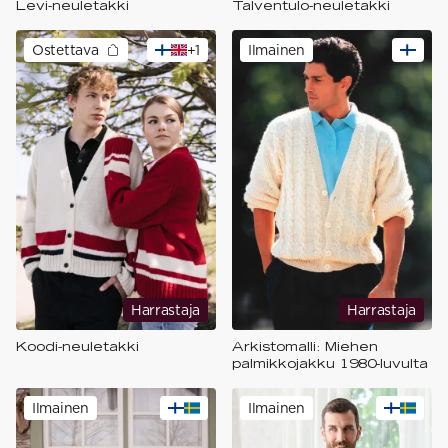
Levi-neuletakki
Talventulo-neuletakki
Ostettava
+
1
Ilmainen
Harrastaja
Harrastaja
Koodi-neuletakki
Arkistomalli: Miehen
palmikkojakku 1980-luvulta
Ilmainen
Ilmainen