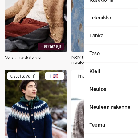
Tekniikka
Lanka
Harjoittelija
Harrastaja
Taso
Novita Essentials: Nemo-
Valot-neuletakki
neuletakki​
Kieli
Ostettava
+
1
Ilmainen
Neulos
Neuleen rakenne
Teema