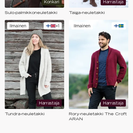
Konkari
Harrastaja
Sulo-palmikkoneuletakki
Taiga-neuletakki
Ilmainen
+
1
Ilmainen
Harrastaja
Harrastaja
Tundra-neuletakki
Rory-neuletakki The Croft
ARAN