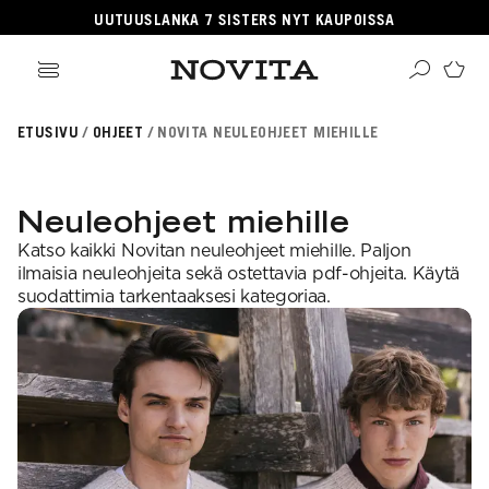
UUTUUSLANKA 7 SISTERS NYT KAUPOISSA
ikki tuotteet
ETUSIVU
OHJEET
NOVITA NEULEOHJEET MIEHILLE
angat
ikki ohjeet
Haku
rvikkeet
sille
lleenmyyjät
neulomaan
ehille
gitaaliset tuotteet
Neuleohjeet miehille
taan villasukkia
psille
OSITUIMMAT
i virkkauksesta
jetäsmennykset
Katso kaikki Novitan neuleohjeet miehille. Paljon
a Novitasta
OSITUT OHJEKATEGORIAT
kkalangat
ilmaisia neuleohjeita sekä ostettavia pdf-ohjeita. Käytä
kehitys
llalangat
suodattimia tarkentaaksesi kategoriaa.
gnature
a-lehti
hairlangat
sentials
istuneet langat
EKOULU
llasukat
nkojen vastaavuudet
rkkaus
ominen
osituimmat langat
ittelijat
aus
teisneulonnat
aulukot
ahvuus
 ja hoito-ohjeet
songin mallistot
i neulekoulut
SUOSITUIMMAT LANGAT
roidu