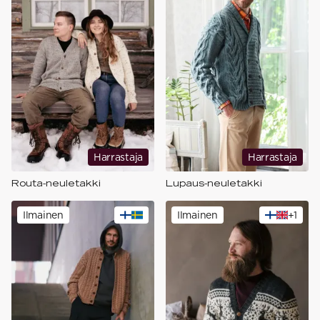
Harrastaja
Harrastaja
Routa-neuletakki
Lupaus-neuletakki
Ilmainen
Ilmainen
+
1