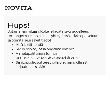
Hups!
Jotain meni vikaan. Kokeile ladata sivu uudelleen.
Jos ongelma ei poistu, ole yhteydessä asiakaspalveluun
ja toimita seuraavat tiedot
Mitä koitit tehdä
Sivun osoite, jossa ongelma ilmenee
Virhetapahtuman tunnus:
0600531e862a43a6b323dd4d8f0c6e65
Sähköpostiosoitteesi, jolla olet mahdollisesti
kirjautunut sisään