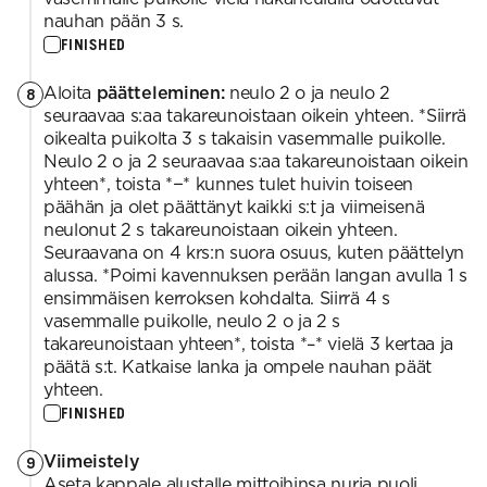
nauhan pään 3 s.
FINISHED
Aloita
päätteleminen:
neulo 2 o ja neulo 2
8
seuraavaa s:aa takareunoistaan oikein yhteen. *Siirrä
oikealta puikolta 3 s takaisin vasemmalle puikolle.
Neulo 2 o ja 2 seuraavaa s:aa takareunoistaan oikein
yhteen*, toista *−* kunnes tulet huivin toiseen
päähän ja olet päättänyt kaikki s:t ja viimeisenä
neulonut 2 s takareunoistaan oikein yhteen.
Seuraavana on 4 krs:n suora osuus, kuten päättelyn
alussa. *Poimi kavennuksen perään langan avulla 1 s
ensimmäisen kerroksen kohdalta. Siirrä 4 s
vasemmalle puikolle, neulo 2 o ja 2 s
takareunoistaan yhteen*, toista *–* vielä 3 kertaa ja
päätä s:t. Katkaise lanka ja ompele nauhan päät
yhteen.
FINISHED
Viimeistely
9
Aseta kappale alustalle mittoihinsa nurja puoli