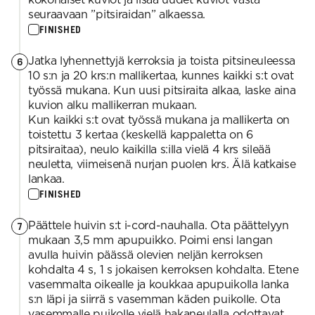
seuraavaan ”pitsiraidan” alkaessa.
FINISHED
Jatka lyhennettyjä kerroksia ja toista pitsineuleessa
6
10 s:n ja 20 krs:n mallikertaa, kunnes kaikki s:t ovat
työssä mukana. Kun uusi pitsiraita alkaa, laske aina
kuvion alku mallikerran mukaan.
Kun kaikki s:t ovat työssä mukana ja mallikerta on
toistettu 3 kertaa (keskellä kappaletta on 6
pitsiraitaa), neulo kaikilla s:illa vielä 4 krs sileää
neuletta, viimeisenä nurjan puolen krs. Älä katkaise
lankaa.
FINISHED
Päättele huivin s:t i-cord-nauhalla. Ota päättelyyn
7
mukaan 3,5 mm apupuikko. Poimi ensi langan
avulla huivin päässä olevien neljän kerroksen
kohdalta 4 s, 1 s jokaisen kerroksen kohdalta. Etene
vasemmalta oikealle ja koukkaa apupuikolla lanka
s:n läpi ja siirrä s vasemman käden puikolle. Ota
vasemmalle puikolle vielä hakaneulalla odottavat