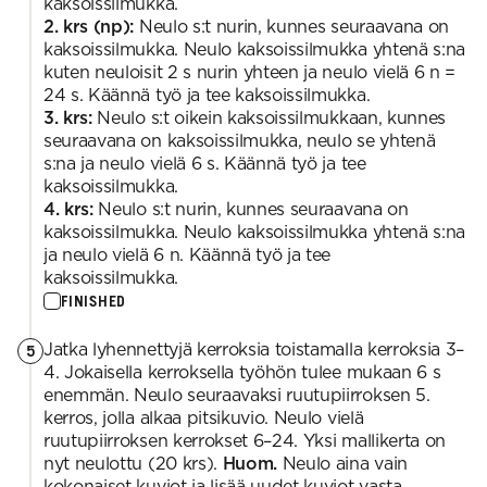
kaksoissilmukka.
2. krs (np):
Neulo s:t nurin, kunnes seuraavana on
kaksoissilmukka. Neulo kaksoissilmukka yhtenä s:na
kuten neuloisit 2 s nurin yhteen ja neulo vielä 6 n =
24 s. Käännä työ ja tee kaksoissilmukka.
3. krs:
Neulo s:t oikein kaksoissilmukkaan, kunnes
seuraavana on kaksoissilmukka, neulo se yhtenä
s:na ja neulo vielä 6 s. Käännä työ ja tee
kaksoissilmukka.
4. krs:
Neulo s:t nurin, kunnes seuraavana on
kaksoissilmukka. Neulo kaksoissilmukka yhtenä s:na
ja neulo vielä 6 n. Käännä työ ja tee
kaksoissilmukka.
FINISHED
Jatka lyhennettyjä kerroksia toistamalla kerroksia 3–
5
4. Jokaisella kerroksella työhön tulee mukaan 6 s
enemmän. Neulo seuraavaksi ruutupiirroksen 5.
kerros, jolla alkaa pitsikuvio. Neulo vielä
ruutupiirroksen kerrokset 6–24. Yksi mallikerta on
nyt neulottu (20 krs).
Huom.
Neulo aina vain
kokonaiset kuviot ja lisää uudet kuviot vasta