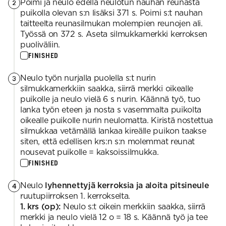
Poimi ja neulo edellä neulotun nauhan reunasta
2
puikolla olevan s:n lisäksi 371 s. Poimi s:t nauhan
taitteelta reunasilmukan molempien reunojen ali.
Työssä on 372 s. Aseta silmukkamerkki kerroksen
puoliväliin.
FINISHED
Neulo työn nurjalla puolella s:t nurin
3
silmukkamerkkiin saakka, siirrä merkki oikealle
puikolle ja neulo vielä 6 s nurin. Käännä työ, tuo
lanka työn eteen ja nosta s vasemmalta puikolta
oikealle puikolle nurin neulomatta. Kiristä nostettua
silmukkaa vetämällä lankaa kireälle puikon taakse
siten, että edellisen krs:n s:n molemmat reunat
nousevat puikolle = kaksoissilmukka.
FINISHED
Neulo
lyhennettyjä kerroksia ja aloita pitsineule
4
ruutupiirroksen 1. kerrokselta.
1. krs (op):
Neulo s:t oikein merkkiin saakka, siirrä
merkki ja neulo vielä 12 o = 18 s. Käännä työ ja tee