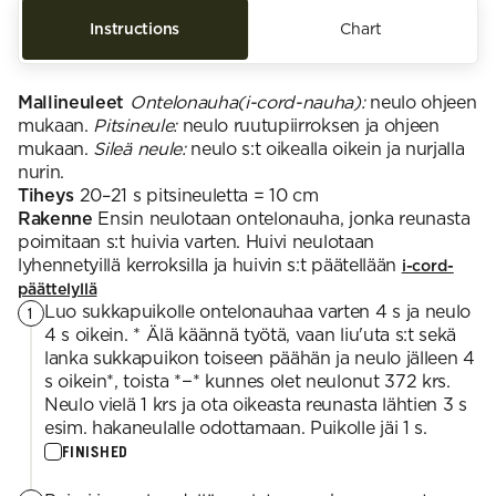
Instructions
Chart
Mallineuleet
Ontelonauha(i-cord-nauha):
neulo ohjeen
mukaan.
Pitsineule:
neulo ruutupiirroksen ja ohjeen
mukaan.
Sileä neule:
neulo s:t oikealla oikein ja nurjalla
nurin.
Tiheys
20–21 s pitsineuletta = 10 cm
Rakenne
Ensin neulotaan ontelonauha, jonka reunasta
poimitaan s:t huivia varten. Huivi neulotaan
lyhennetyillä kerroksilla ja huivin s:t päätellään
i-cord-
päättelyllä
Luo sukkapuikolle ontelonauhaa varten 4 s ja neulo
1
4 s oikein. * Älä käännä työtä, vaan liu'uta s:t sekä
lanka sukkapuikon toiseen päähän ja neulo jälleen 4
s oikein*, toista *−* kunnes olet neulonut 372 krs.
Neulo vielä 1 krs ja ota oikeasta reunasta lähtien 3 s
esim. hakaneulalle odottamaan. Puikolle jäi 1 s.
FINISHED