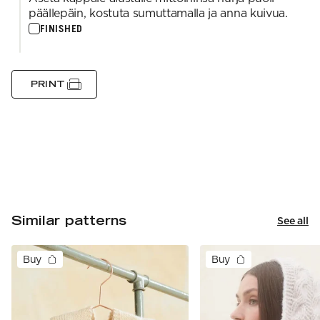
päällepäin, kostuta sumuttamalla ja anna kuivua.
FINISHED
PRINT
Similar patterns
See all
Buy
Buy