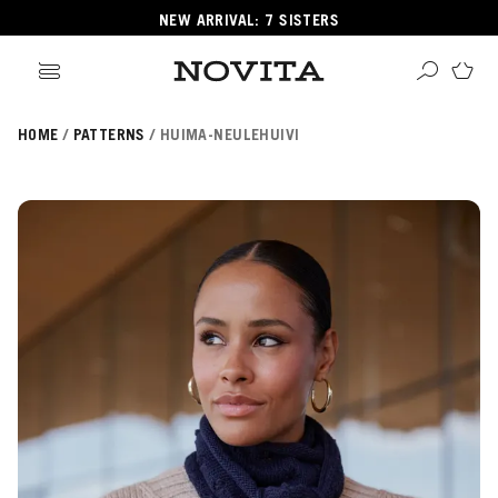
NEW ARRIVAL: 7 SISTERS
HOME
PATTERNS
HUIMA-NEULEHUIVI
Search
ore
ucts
GORIES
GORIES
 Yarns
s
ol
POPULAR YARNS
KNITTING SCHOOL