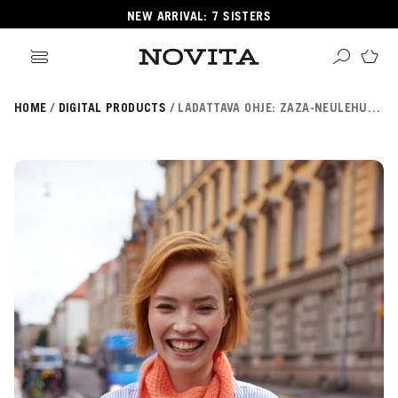
NEW ARRIVAL: 7 SISTERS
HOME
DIGITAL PRODUCTS
LADATTAVA OHJE: ZAZA-NEULEHUIVI (NOVITA ESSENTIALS)
Search
ore
ucts
GORIES
GORIES
 Yarns
s
ol
POPULAR YARNS
KNITTING SCHOOL