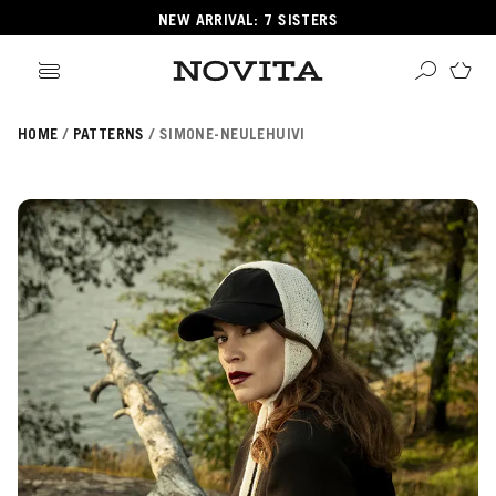
NEW ARRIVAL: 7 SISTERS
HOME
PATTERNS
SIMONE-NEULEHUIVI
Search
ore
ucts
GORIES
GORIES
 Yarns
s
ol
POPULAR YARNS
KNITTING SCHOOL