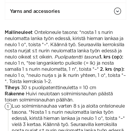
Yarns and accessories
Mallineuleet
Onteloneule tasona: *nosta 1 s nurin
neulomatta lanka työn edessä, kiristä hieman lankaa ja
neulo 1 o*, toista *–*. Käännä työ. Seuraavilla kerroksilla
nosta nurjat s:t nurin neulomatta lanka työn edessä ja
neulo oikeat s:t oikein.
Puolipatentti tasona:
1. krs (op):
neulo 1 n, *tee langankierto puikolle (= lk) ja nosta
samalla 1 s nurin neulomatta, 1 n*, toista *–*
2. krs (np):
neulo 1 o, *neulo nurja s ja lk nurin yhteen, 1 o*, toista *–
*. Toista kerroksia 1–2.
Tiheys
30 s puolipatenttineuletta = 10 cm
Rakenne
Huivi neulotaan solmimisnauhan päästä
toisen solmimisnauhan päähän.
Luo solmimisnauhaa varten 8 s ja aloita onteloneule
1
tasona. *Nosta 1 s nurin neulomatta lanka työn
edessä, kiristä hieman lankaa ja neulo 1 o*, toista *–*
vielä 3 kertaa. Käännä työ. Seuraavilla kerroksilla
nosta nurjat s:t nurin neulomatta lanka työn edessä