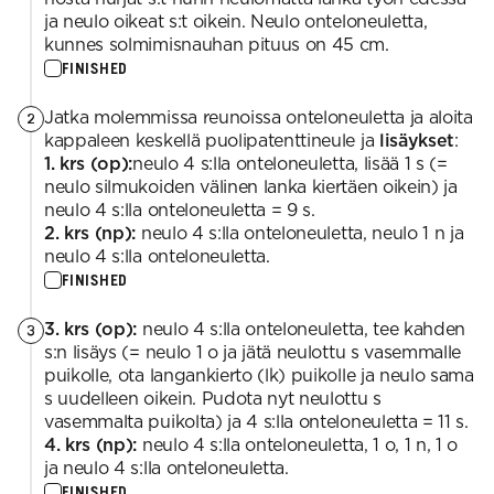
ja neulo oikeat s:t oikein. Neulo onteloneuletta,
kunnes solmimisnauhan pituus on 45 cm.
FINISHED
Jatka molemmissa reunoissa onteloneuletta ja aloita
2
kappaleen keskellä puolipatenttineule ja
lisäykset
:
1. krs (op):
neulo 4 s:lla onteloneuletta, lisää 1 s (=
neulo silmukoiden välinen lanka kiertäen oikein) ja
neulo 4 s:lla onteloneuletta = 9 s.
2. krs (np):
neulo 4 s:lla onteloneuletta, neulo 1 n ja
neulo 4 s:lla onteloneuletta.
FINISHED
3. krs (op):
neulo 4 s:lla onteloneuletta, tee kahden
3
s:n lisäys (= neulo 1 o ja jätä neulottu s vasemmalle
puikolle, ota langankierto (lk) puikolle ja neulo sama
s uudelleen oikein. Pudota nyt neulottu s
vasemmalta puikolta) ja 4 s:lla onteloneuletta = 11 s.
4. krs (np):
neulo 4 s:lla onteloneuletta, 1 o, 1 n, 1 o
ja neulo 4 s:lla onteloneuletta.
FINISHED