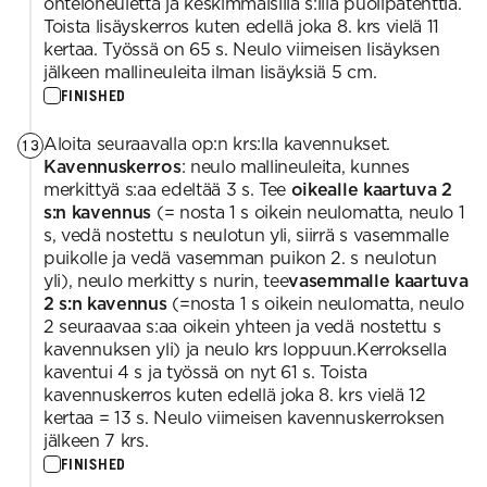
onteloneuletta ja keskimmäisillä s:illa puolipatenttia.
Toista lisäyskerros kuten edellä joka 8. krs vielä 11
kertaa. Työssä on 65 s. Neulo viimeisen lisäyksen
jälkeen mallineuleita ilman lisäyksiä 5 cm.
FINISHED
Aloita seuraavalla op:n krs:lla kavennukset.
13
Kavennuskerros
: neulo mallineuleita, kunnes
merkittyä s:aa edeltää 3 s. Tee
oikealle kaartuva 2
s:n kavennus
(= nosta 1 s oikein neulomatta, neulo 1
s, vedä nostettu s neulotun yli, siirrä s vasemmalle
puikolle ja vedä vasemman puikon 2. s neulotun
yli), neulo merkitty s nurin, tee
vasemmalle kaartuva
2 s:n kavennus
(=nosta 1 s oikein neulomatta, neulo
2 seuraavaa s:aa oikein yhteen ja vedä nostettu s
kavennuksen yli) ja neulo krs loppuun.Kerroksella
kaventui 4 s ja työssä on nyt 61 s. Toista
kavennuskerros kuten edellä joka 8. krs vielä 12
kertaa = 13 s. Neulo viimeisen kavennuskerroksen
jälkeen 7 krs.
FINISHED