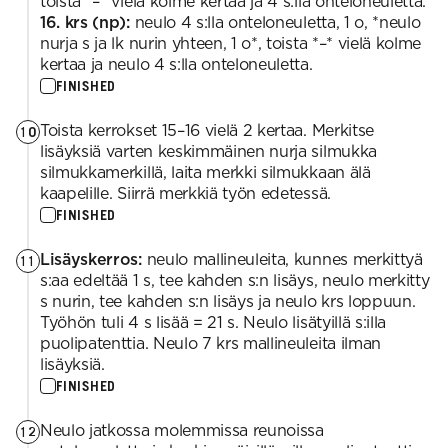
toista *–* vielä kolme kertaa ja 4 s:lla onteloneuletta.
16. krs (np):
neulo 4 s:lla onteloneuletta, 1 o, *neulo
nurja s ja lk nurin yhteen, 1 o*, toista *–* vielä kolme
kertaa ja neulo 4 s:lla onteloneuletta.
FINISHED
Toista kerrokset 15–16 vielä 2 kertaa. Merkitse
10
lisäyksiä varten keskimmäinen nurja silmukka
silmukkamerkillä, laita merkki silmukkaan älä
kaapelille. Siirrä merkkiä työn edetessä.
FINISHED
Lisäyskerros:
neulo mallineuleita, kunnes merkittyä
11
s:aa edeltää 1 s, tee kahden s:n lisäys, neulo merkitty
s nurin, tee kahden s:n lisäys ja neulo krs loppuun.
Työhön tuli 4 s lisää = 21 s. Neulo lisätyillä s:illa
puolipatenttia. Neulo 7 krs mallineuleita ilman
lisäyksiä.
FINISHED
Neulo jatkossa molemmissa reunoissa
12