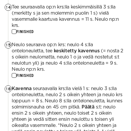
Tee seuraavalla op:n krs:lla keskimmäisillä 3 s:lla
14
(merkitty s ja sen molemmin puolin 1 s) vielä
vasemmalle kaartuva kavennus = 11 s. Neulo np:n
krs.
FINISHED
Neulo seuraava op:n krs: neulo 4 s:lla
15
onteloneuletta, tee
keskitetty kavennus
(= nosta 2
s oikein neulomatta, neulo 1 o ja vedä nostetut s:t
neulotun yli) ja neulo 4 s:lla onteloneuletta = 9 s.
Neulo np:n krs.
FINISHED
Kavenna
seuraavalla krs:lla vielä 1 s: neulo 3 s:lla
16
onteloneuletta, neulo 2 s oikein yhteen ja neulo krs
loppuun = 8 s. Neulo 8 s:lla onteloneuletta, kunnes
solmimisnauha on 45 cm pitkä.
Päätä
s:t: neulo
ensin 2 s oikein yhteen, neulo toiset 2 s oikein
yhteen ja vedä sitten ensin neulottu s toisen yli
oikealta vasemmalle. *Neulo 2 s oikein yhteen ja