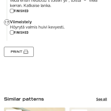
vedä ensin neulottu s toisen yli*, toista *−* vielä
kerran. Katkaise lanka.
FINISHED
Viimeistely
17
Höyrytä valmis huivi kevyesti
.
FINISHED
PRINT
Similar patterns
See all