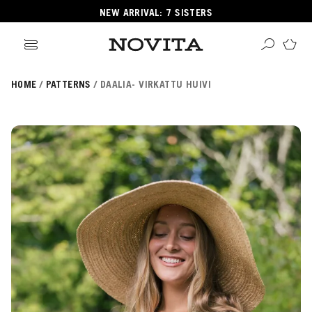
NEW ARRIVAL: 7 SISTERS
HOME
PATTERNS
DAALIA- VIRKATTU HUIVI
Search
ore
ucts
GORIES
GORIES
 Yarns
s
ol
POPULAR YARNS
KNITTING SCHOOL