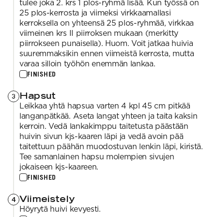
tulee joka 2. krs 1 plos-ryhmä lisää. Kun työssä on
25 plos-kerrosta ja viimeksi virkkaamallasi
kerroksella on yhteensä 25 plos-ryhmää, virkkaa
viimeinen krs II piirroksen mukaan (merkitty
piirrokseen punaisella). Huom. Voit jatkaa huivia
suuremmaksikin ennen viimeistä kerrosta, mutta
varaa silloin työhön enemmän lankaa.
FINISHED
Hapsut
3
Leikkaa yhtä hapsua varten 4 kpl 45 cm pitkää
langanpätkää. Aseta langat yhteen ja taita kaksin
kerroin. Vedä lankakimppu taitetusta päästään
huivin sivun kjs-kaaren läpi ja vedä avoin pää
taitettuun päähän muodostuvan lenkin läpi, kiristä.
Tee samanlainen hapsu molempien sivujen
jokaiseen kjs-kaareen.
FINISHED
Viimeistely
4
Höyrytä huivi kevyesti.