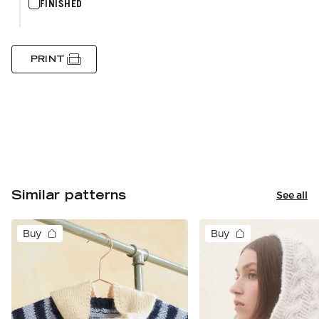
FINISHED
PRINT
Similar patterns
See all
Buy
Buy