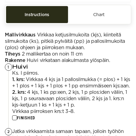
Instructions
Chart
Mallivirkkaus
Virkkaa ketjusilmukoita (kjs), kiinteitä
silmukoita (ks), pitkiä pylväitä (pp) ja pallosilmukoita
(plos) ohjeen ja piirroksen mukaan.
Tiheys
2 mallikertaa on noin 11 cm
Rakenne
Huivi virkataan alakulmasta ylöspäin.
Huivi
1
Ks. I piirros.
1. krs:
Virkkaa 4 kjs ja 1 pallosilmukka (= plos) + 1 kjs
+ 1 plos + 1 kjs + 1 plos + 1 pp ensimmäiseen kjs:aan.
2. krs:
4 kjs, 1 ks pp:een, 2 kjs, 1 p plos:iden väliin, 1
kjs, 1 p seuraavaan plos:iden väliin, 2 kjs ja 1. krs:n
kjs-ketjuun 1 ks + 1 kjs + 1 p.
Virkkaa piirroksen krs:t 3–8.
FINISHED
Jatka virkkaamista samaan tapaan, jolloin työhön
2