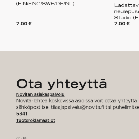
(FIN/ENG/SWE/DE/NL)
Ladattav
neulepus
Studio (
7.50 €
7.50 €
Ota yhteyttä
Novitan asiakaspalvelu
Novita-lehteä koskevissa asioissa voit ottaa yhteyttä
sähköpostitse: tilaajapalvelu@novita.fi tai puhelimits
5341
Tuotereklamaatiot