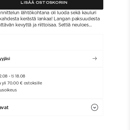
LISÄÄ OSTOSKORIIN
nnittelun lähtökohtana oli luoda sekä kauluri
kahdesta kerästä lankaa! Langan paksuudesta
tävän kevyttä ja riittoisaa. Settiä neuloes...
yjäsi
2.08 - ti 18.08
s
yli 70.00 € ostoksille
usoikeus
avat