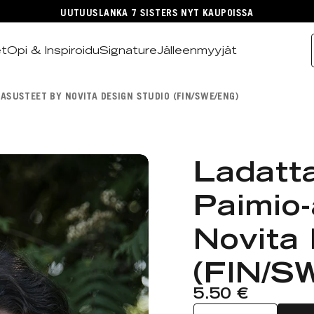
UUTUUSLANKA 7 SISTERS NYT KAUPOISSA
et
Opi & Inspiroidu
Signature
Jälleenmyyjät
-ASUSTEET BY NOVITA DESIGN STUDIO (FIN/SWE/ENG)
Ladatt
Paimio-
Novita 
(FIN/S
5.50 €