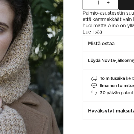
-
+
Paimio-asustesetin suu
että kämmekkäät vain 
huolimatta Aino on yllät
Lue lisää
Mistä ostaa
Löydä Novita-jälleenmy
Toimitusaika
ke 1
Ilmainen toimitu
30 päivän
palaut
Hyväksytyt maksut