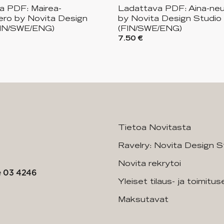
a PDF: Mairea-
Ladattava PDF: Aina-ne
ero by Novita Design
by Novita Design Studio
FIN/SWE/ENG)
(FIN/SWE/ENG)
7.50 €
Tietoa Novitasta
Ravelry: Novita Design S
Novita rekrytoi
e
03 4246
Yleiset tilaus- ja toimitu
Maksutavat