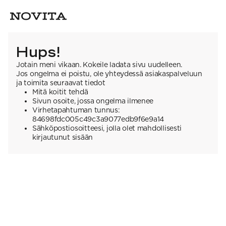
Hups!
Jotain meni vikaan. Kokeile ladata sivu uudelleen.
Jos ongelma ei poistu, ole yhteydessä asiakaspalveluun
ja toimita seuraavat tiedot
Mitä koitit tehdä
Sivun osoite, jossa ongelma ilmenee
Virhetapahtuman tunnus:
84698fdc005c49c3a9077edb9f6e9a14
Sähköpostiosoitteesi, jolla olet mahdollisesti
kirjautunut sisään