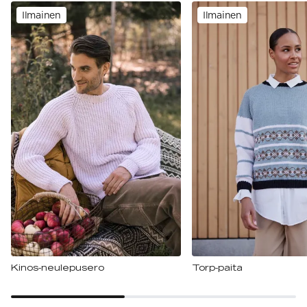
Ilmainen
Ilmainen
Kinos-neulepusero
Torp-paita