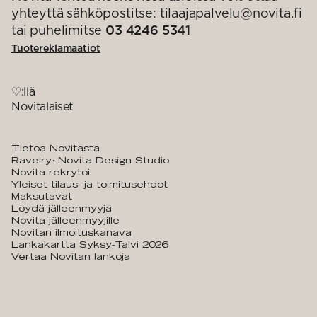
yhteyttä sähköpostitse: tilaajapalvelu@novita.fi
tai puhelimitse
03 4246 5341
Tuotereklamaatiot
♡:llä
Novitalaiset
Tietoa Novitasta
Ravelry: Novita Design Studio
Novita rekrytoi
Yleiset tilaus- ja toimitusehdot
Maksutavat
Löydä jälleenmyyjä
Novita jälleenmyyjille
Novitan ilmoituskanava
Lankakartta Syksy-Talvi 2026
Vertaa Novitan lankoja