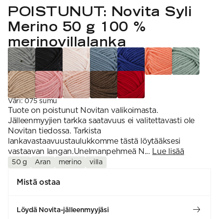
VAHVUUS
Signature
POISTUNUT: Novita Syli
SESONGIN MALLISTOT
7 Veljestä
1 = ohuin, 7 = paksuin
Nalle
Merino 50 g 100 %
SS26 Kirsikka
Wonder Wool
1. Lace
INSPIROIDU
Simberg & Hanna
Hehku
2. 4-ply
merinovillalanka
Sumari
3. Sport
Yhteisö
SS26 Hyvän olon
4. DK
Ajankohtaista
neuleet
5. Aran
Tilaa uutiskirje
SS26 Auringon
6. Chunky
Kaikki artikkelit
kosketus -
7. Super Chunky
kesämallisto
SS26 Signature
Collection
Väri
:
075 sumu
Tuote on poistunut Novitan valikoimasta.
Jälleenmyyjien tarkka saatavuus ei valitettavasti ole
Novitan tiedossa. Tarkista
lankavastaavuustaulukkomme tästä löytääksesi
vastaavan langan.Unelmanpehmeä N...
Lue lisää
50 g
Aran
merino
villa
Mistä ostaa
Löydä Novita-jälleenmyyjäsi