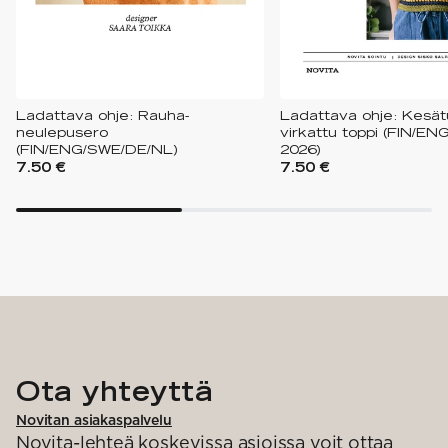
Ladattava ohje: Rauha-
Ladattava ohje: Kesätu
neulepusero
virkattu toppi (FIN/EN
(FIN/ENG/SWE/DE/NL)
2026)
7.50 €
7.50 €
Ota yhteyttä
Novitan asiakaspalvelu
Novita-lehteä koskevissa asioissa voit ottaa