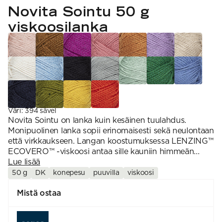
VAHVUUS
Signature
Novita Sointu 50 g
SESONGIN MALLISTOT
7 Veljestä
1 = ohuin, 7 = paksuin
Nalle
viskoosilanka
SS26 Kirsikka
Wonder Wool
1. Lace
INSPIROIDU
Simberg & Hanna
Hehku
2. 4-ply
Sumari
3. Sport
Yhteisö
SS26 Hyvän olon
4. DK
Ajankohtaista
neuleet
5. Aran
Tilaa uutiskirje
SS26 Auringon
6. Chunky
Kaikki artikkelit
kosketus -
7. Super Chunky
kesämallisto
SS26 Signature
Collection
Väri
:
394 sävel
Novita Sointu on lanka kuin kesäinen tuulahdus.
Monipuolinen lanka sopii erinomaisesti sekä neulontaan
että virkkaukseen. Langan koostumuksessa LENZING™
ECOVERO™ -viskoosi antaa sille kauniin himmeän...
Lue lisää
50 g
DK
konepesu
puuvilla
viskoosi
Mistä ostaa