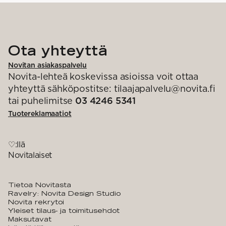
Ota yhteyttä
Novitan asiakaspalvelu
Novita-lehteä koskevissa asioissa voit ottaa
yhteyttä sähköpostitse: tilaajapalvelu@novita.fi
tai puhelimitse
03 4246 5341
Tuotereklamaatiot
♡:llä
Novitalaiset
Tietoa Novitasta
Ravelry: Novita Design Studio
Novita rekrytoi
Yleiset tilaus- ja toimitusehdot
Maksutavat