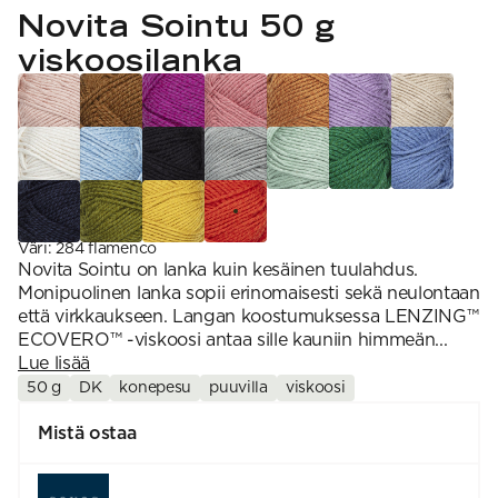
VAHVUUS
Signature
Novita Sointu 50 g
SESONGIN MALLISTOT
7 Veljestä
1 = ohuin, 7 = paksuin
Nalle
viskoosilanka
SS26 Kirsikka
Wonder Wool
1. Lace
INSPIROIDU
Simberg & Hanna
Hehku
2. 4-ply
Sumari
3. Sport
Yhteisö
SS26 Hyvän olon
4. DK
Ajankohtaista
neuleet
5. Aran
Tilaa uutiskirje
SS26 Auringon
6. Chunky
Kaikki artikkelit
kosketus -
7. Super Chunky
kesämallisto
SS26 Signature
Collection
Väri
:
284 flamenco
Novita Sointu on lanka kuin kesäinen tuulahdus.
Monipuolinen lanka sopii erinomaisesti sekä neulontaan
että virkkaukseen. Langan koostumuksessa LENZING™
ECOVERO™ -viskoosi antaa sille kauniin himmeän...
Lue lisää
50 g
DK
konepesu
puuvilla
viskoosi
Mistä ostaa