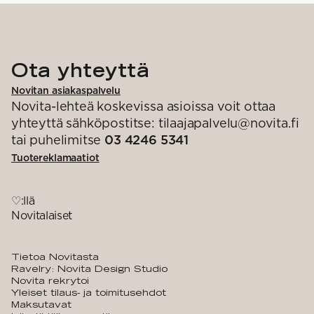
Ota yhteyttä
Novitan asiakaspalvelu
Novita-lehteä koskevissa asioissa voit ottaa
yhteyttä sähköpostitse: tilaajapalvelu@novita.fi
tai puhelimitse
03 4246 5341
Tuotereklamaatiot
♡:llä
Novitalaiset
Tietoa Novitasta
Ravelry: Novita Design Studio
Novita rekrytoi
Yleiset tilaus- ja toimitusehdot
Maksutavat