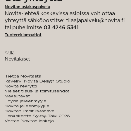
Novitan asiakaspalvelu
Novita-lehteä koskevissa asioissa voit ottaa
yhteyttä sähköpostitse: tilaajapalvelu@novita.fi
tai puhelimitse
03 4246 5341
Tuotereklamaatiot
♡:llä
Novitalaiset
Tietoa Novitasta
Ravelry: Novita Design Studio
Novita rekrytoi
Yleiset tilaus- ja toimitusehdot
Maksutavat
Löydä jälleenmyyjä
Novita jälleenmyyjille
Novitan ilmoituskanava
Lankakartta Syksy-Talvi 2026
Vertaa Novitan lankoja