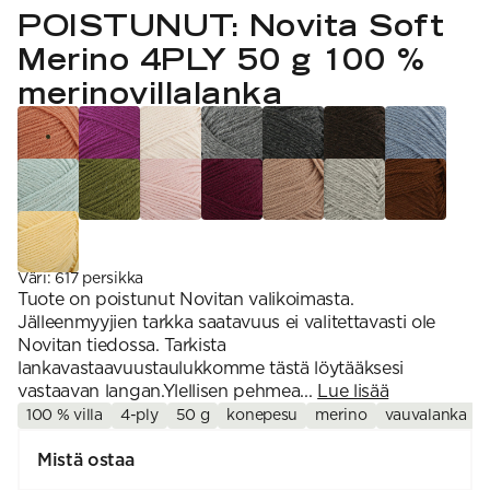
VAHVUUS
Signature
POISTUNUT: Novita Soft
SESONGIN MALLISTOT
7 Veljestä
1 = ohuin, 7 = paksuin
Nalle
Merino 4PLY 50 g 100 %
SS26 Kirsikka
Wonder Wool
1. Lace
INSPIROIDU
Simberg & Hanna
Hehku
2. 4-ply
merinovillalanka
Sumari
3. Sport
Yhteisö
SS26 Hyvän olon
4. DK
Ajankohtaista
neuleet
5. Aran
Tilaa uutiskirje
SS26 Auringon
6. Chunky
Kaikki artikkelit
kosketus -
7. Super Chunky
kesämallisto
SS26 Signature
Collection
Väri
:
617 persikka
Tuote on poistunut Novitan valikoimasta.
Jälleenmyyjien tarkka saatavuus ei valitettavasti ole
Novitan tiedossa. Tarkista
lankavastaavuustaulukkomme tästä löytääksesi
vastaavan langan.Ylellisen pehmea...
Lue lisää
100 % villa
4-ply
50 g
konepesu
merino
vauvalanka
Mistä ostaa