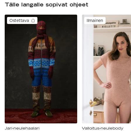
Tälle langalle sopivat ohjeet
Ostettava
Ilmainen
Jari-neulehaalari
Valloitus-neulebody