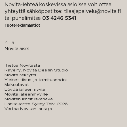
Novita-lehteä koskevissa asioissa voit ottaa
yhteyttä sähköpostitse: tilaajapalvelu@novita.fi
tai puhelimitse
03 4246 5341
Tuotereklamaatiot
♡:llä
Novitalaiset
Tietoa Novitasta
Ravelry: Novita Design Studio
Novita rekrytoi
Yleiset tilaus- ja toimitusehdot
Maksutavat
Löydä jälleenmyyjä
Novita jälleenmyyjille
Novitan ilmoituskanava
Lankakartta Syksy-Talvi 2026
Vertaa Novitan lankoja