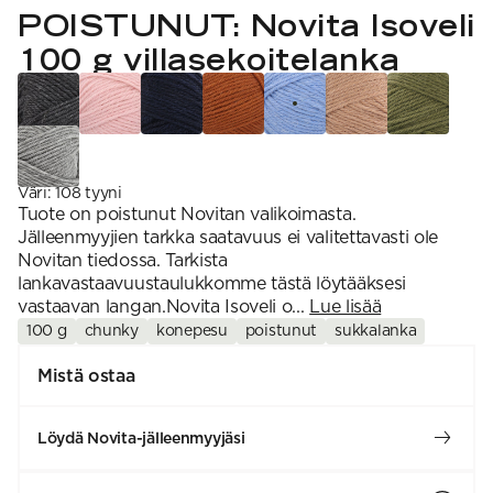
VAHVUUS
Signature
POISTUNUT: Novita Isoveli
SESONGIN MALLISTOT
7 Veljestä
1 = ohuin, 7 = paksuin
Nalle
100 g villasekoitelanka
SS26 Kirsikka
Wonder Wool
1. Lace
INSPIROIDU
Simberg & Hanna
Hehku
2. 4-ply
Sumari
3. Sport
Yhteisö
SS26 Hyvän olon
4. DK
Ajankohtaista
neuleet
5. Aran
Tilaa uutiskirje
SS26 Auringon
6. Chunky
Kaikki artikkelit
kosketus -
7. Super Chunky
kesämallisto
Väri
:
108 tyyni
SS26 Signature
Tuote on poistunut Novitan valikoimasta.
Collection
Jälleenmyyjien tarkka saatavuus ei valitettavasti ole
Novitan tiedossa. Tarkista
lankavastaavuustaulukkomme tästä löytääksesi
vastaavan langan.Novita Isoveli o...
Lue lisää
100 g
chunky
konepesu
poistunut
sukkalanka
Mistä ostaa
Löydä Novita-jälleenmyyjäsi