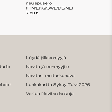
neulepusero
(FIN/ENG/SWE/DE/NL)
7.50 €
Löydä jälleenmyyjä
tudio
Novita jälleenmyyjille
Novitan ilmoituskanava
sehdot
Lankakartta Syksy-Talvi 2026
Vertaa Novitan lankoja