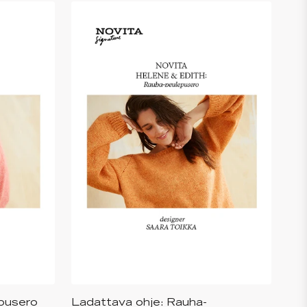
epusero
Ladattava ohje: Rauha-