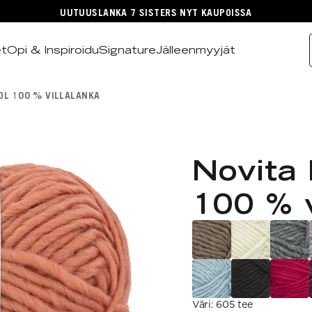
UUTUUSLANKA 7 SISTERS NYT KAUPOISSA
et
Opi & Inspiroidu
Signature
Jälleenmyyjät
OL 100 % VILLALANKA
Novita
100 % v
Väri
:
605 tee