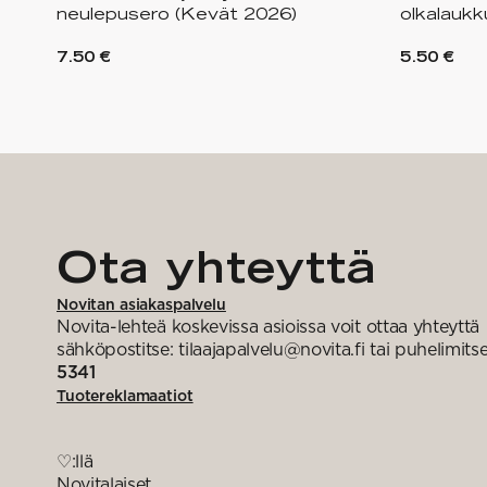
neulepusero (Kevät 2026)
olkalauk
7.50 €
5.50 €
Ota yhteyttä
Novitan asiakaspalvelu
Novita-lehteä koskevissa asioissa voit ottaa yhteyttä
sähköpostitse: tilaajapalvelu@novita.fi tai puhelimits
5341
Tuotereklamaatiot
♡:llä
Novitalaiset