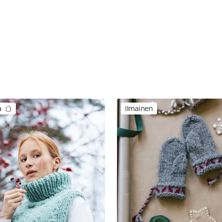
a
Ilmainen