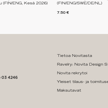
ku (FIN/ENG, Kesä 2026)
(FIN/ENG/SWE/DE/NL)
7.50 €
Tietoa Novitasta
Ravelry: Novita Design S
Novita rekrytoi
e
03 4246
Yleiset tilaus- ja toimitu
Maksutavat